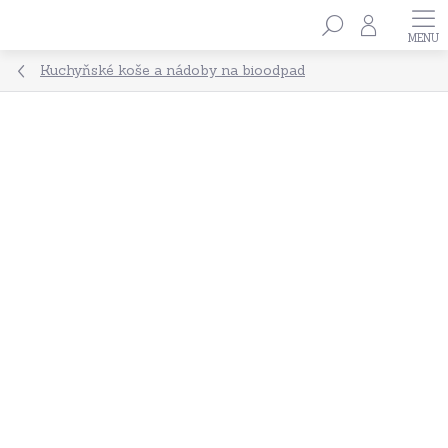
Přejít
Hledat
na
obsah
Kuchyňské koše a nádoby na bioodpad