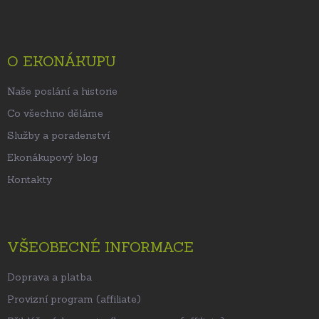
á
p
a
t
O EKONÁKUPU
í
Naše poslání a historie
Co všechno děláme
Služby a poradenství
Ekonákupový blog
Kontakty
VŠEOBECNÉ INFORMACE
Doprava a platba
Provizní program (affiliate)