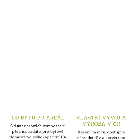
OD BYTU PO AREÁL
VLASTNÍ VÝVOJ A
VÝROBA V ČR
Od interiérových kompostérů
přes zahradní a pro bytové
Řešení na míru, dostupné
domy až po velkokapacitní 18+
náhradní díly a servis i po