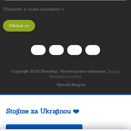
Vložením e-mailu souhlasíte s
podmínkami ochrany osobních
údajů
.
Přihlásit se
Copyright 2026
Ekonákup
. Všechna práva vyhrazena.
Upravit
nastavení cookies
Vytvořil Shoptet
Stojíme za Ukrajinou ❤️