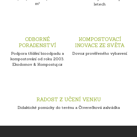
m³
letech
ODBORNÉ
KOMPOSTOVACÍ
PORADENSTVÍ
INOVACE ZE SVĚTA
Podpora třídění bioodpadu a
Dovoz prověřeného vybavení.
kompostování od roku 2003.
Ekodomov & Kompostuj.cz
RADOST Z UČENÍ VENKU
Didaktické pomůcky do terénu a Čtverečková zahrádka
Z