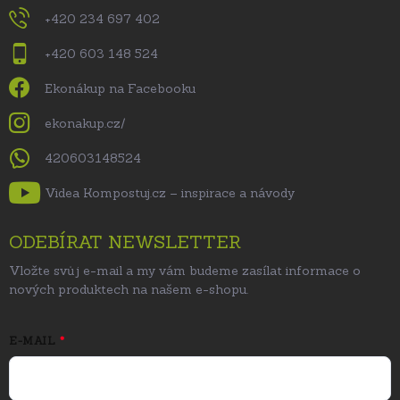
+420 234 697 402
+420 603 148 524
Ekonákup na Facebooku
ekonakup.cz/
420603148524
Videa Kompostuj.cz – inspirace a návody
ODEBÍRAT NEWSLETTER
Vložte svůj e-mail a my vám budeme zasílat informace o
nových produktech na našem e-shopu.
E-MAIL