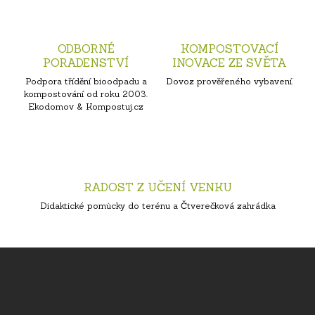
ODBORNÉ
KOMPOSTOVACÍ
PORADENSTVÍ
INOVACE ZE SVĚTA
Podpora třídění bioodpadu a
Dovoz prověřeného vybavení.
kompostování od roku 2003.
Ekodomov & Kompostuj.cz
RADOST Z UČENÍ VENKU
Didaktické pomůcky do terénu a Čtverečková zahrádka
Z
á
p
a