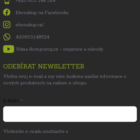
+420 603 148 524
Ekonákup na Facebooku
ekonakup.cz/
420603148524
Videa Kompostuj.cz – inspirace a návody
ODEBÍRAT NEWSLETTER
Vložte svůj e-mail a my vám budeme zasílat informace o
nových produktech na našem e-shopu.
E-MAIL
Vložením e-mailu souhlasíte s
podmínkami ochrany osobních
údajů
.