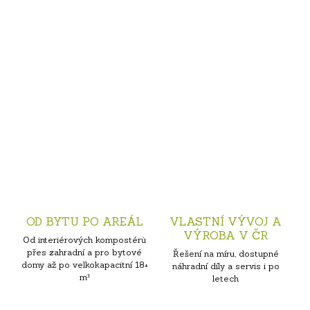
OD BYTU PO AREÁL
VLASTNÍ VÝVOJ A
VÝROBA V ČR
Od interiérových kompostérů
přes zahradní a pro bytové
Řešení na míru, dostupné
domy až po velkokapacitní 18+
náhradní díly a servis i po
m³
letech