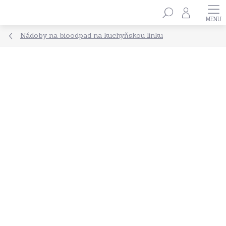
Přejít
Hledat
na
obsah
Nádoby na bioodpad na kuchyňskou linku