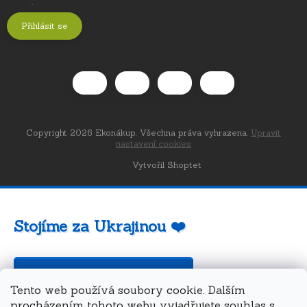
údajů
.
Přihlásit se
Copyright 2026
Ekonákup
. Všechna práva vyhrazena.
Upravit
nastavení cookies
Vytvořil Shoptet
Stojíme za Ukrajinou ❤️
Jak a čím pomoci »
Tento web používá soubory cookie. Dalším
procházením tohoto webu vyjadřujete souhlas s