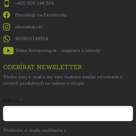
+420 603 148 524
Ekonákup na Facebooku
ekonakup.cz/
420603148524
Videa Kompostuj.cz – inspirace a návody
ODEBÍRAT NEWSLETTER
Vložte svůj e-mail a my vám budeme zasílat informace o
nových produktech na našem e-shopu.
E-MAIL
Vložením e-mailu souhlasíte s
podmínkami ochrany osobních