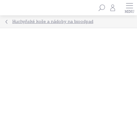
Přejít
Hledat
na
obsah
Kuchyňské koše a nádoby na bioodpad