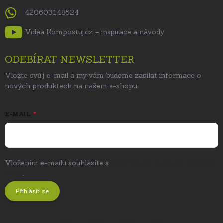
420603148524
Videa Kompostuj.cz – inspirace a návody
ODEBÍRAT NEWSLETTER
Vložte svůj e-mail a my vám budeme zasílat informace o
nových produktech na našem e-shopu.
E-MAIL
Vložením e-mailu souhlasíte s
podmínkami ochrany osobních
údajů
.
Přihlásit se