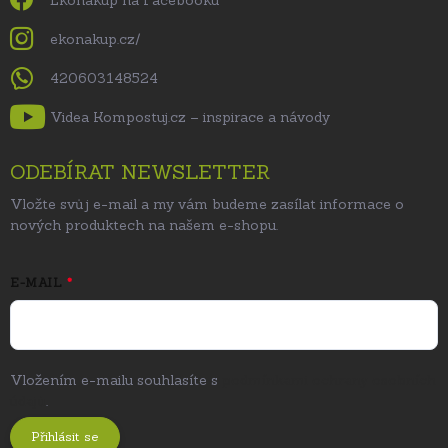
ekonakup.cz/
420603148524
Videa Kompostuj.cz – inspirace a návody
ODEBÍRAT NEWSLETTER
Vložte svůj e-mail a my vám budeme zasílat informace o
nových produktech na našem e-shopu.
E-MAIL
Vložením e-mailu souhlasíte s
podmínkami ochrany osobních
údajů
.
Přihlásit se