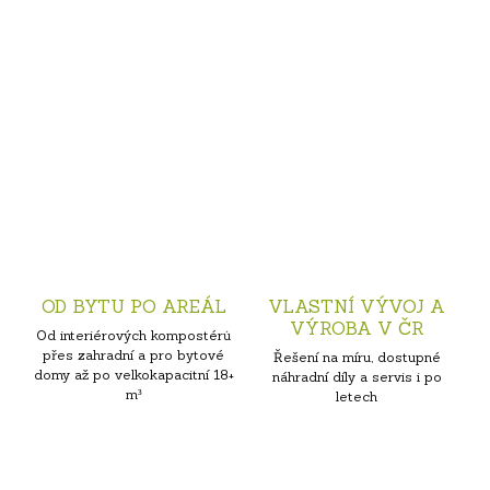
OD BYTU PO AREÁL
VLASTNÍ VÝVOJ A
VÝROBA V ČR
Od interiérových kompostérů
přes zahradní a pro bytové
Řešení na míru, dostupné
domy až po velkokapacitní 18+
náhradní díly a servis i po
m³
letech