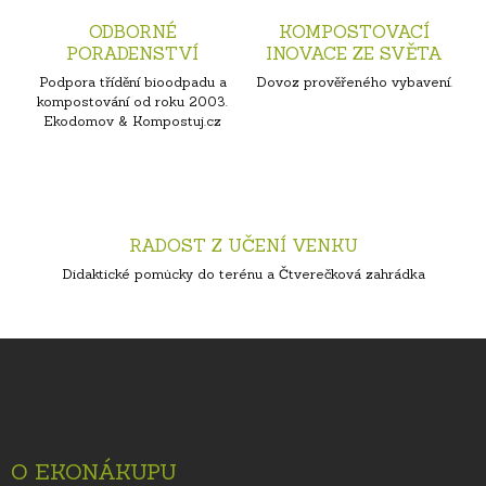
ODBORNÉ
KOMPOSTOVACÍ
PORADENSTVÍ
INOVACE ZE SVĚTA
Podpora třídění bioodpadu a
Dovoz prověřeného vybavení.
kompostování od roku 2003.
Ekodomov & Kompostuj.cz
RADOST Z UČENÍ VENKU
Didaktické pomůcky do terénu a Čtverečková zahrádka
Z
á
p
a
t
O EKONÁKUPU