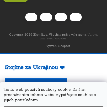
Copyright 2026
Ekonákup
. Všechna práva vyhrazena.
Upravit
nastavení cookies
Vytvořil Shoptet
Stojíme za Ukrajinou ❤️
Jak a čím pomoci »
Tento web používá soubory cookie. Dalším
procházením tohoto webu vyjadřujete souhlas s
jejich používáním.