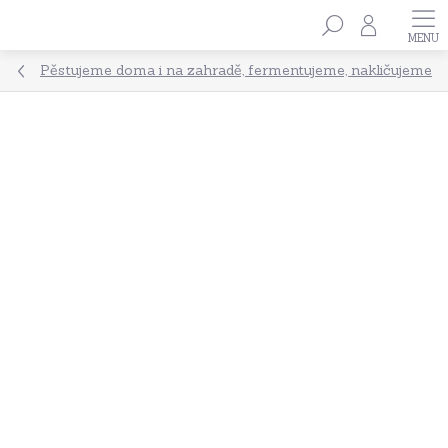
Přejít
Hledat
na
obsah
Pěstujeme doma i na zahradě, fermentujeme, nakličujeme