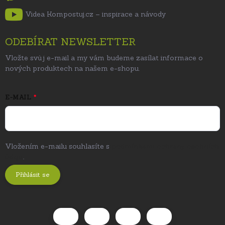
Videa Kompostuj.cz – inspirace a návody
ODEBÍRAT NEWSLETTER
Vložte svůj e-mail a my vám budeme zasílat informace o
nových produktech na našem e-shopu.
E-MAIL
Vložením e-mailu souhlasíte s
podmínkami ochrany osobních
údajů
.
Přihlásit se