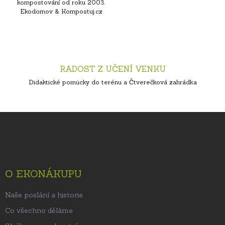
kompostování od roku 2003.
Ekodomov & Kompostuj.cz
RADOST Z UČENÍ VENKU
Didaktické pomůcky do terénu a Čtverečková zahrádka
Z
á
p
a
t
O EKONÁKUPU
í
Naše poslání a historie
Co všechno děláme