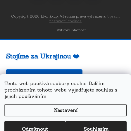
Copyright 2026
Ekonákup
. Všechna práva vyhrazena.
Upravit
nastavení cookies
Vytvořil Shoptet
Stojíme za Ukrajinou ❤️
Jak a čím pomoci »
Tento web používá soubory cookie. Dalším
procházením tohoto webu vyjadřujete souhlas s
jejich používáním.
Nastavení
Odmítnout
Souhlasím