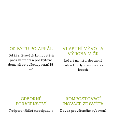
OD BYTU PO AREÁL
VLASTNÍ VÝVOJ A
VÝROBA V ČR
Od interiérových kompostérů
přes zahradní a pro bytové
Řešení na míru, dostupné
domy až po velkokapacitní 18+
náhradní díly a servis i po
m³
letech
ODBORNÉ
KOMPOSTOVACÍ
PORADENSTVÍ
INOVACE ZE SVĚTA
Podpora třídění bioodpadu a
Dovoz prověřeného vybavení.