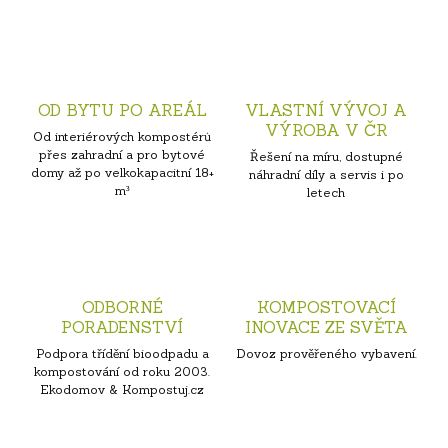
OD BYTU PO AREÁL
VLASTNÍ VÝVOJ A
VÝROBA V ČR
Od interiérových kompostérů
přes zahradní a pro bytové
Řešení na míru, dostupné
domy až po velkokapacitní 18+
náhradní díly a servis i po
m³
letech
ODBORNÉ
KOMPOSTOVACÍ
PORADENSTVÍ
INOVACE ZE SVĚTA
Podpora třídění bioodpadu a
Dovoz prověřeného vybavení.
kompostování od roku 2003.
Ekodomov & Kompostuj.cz