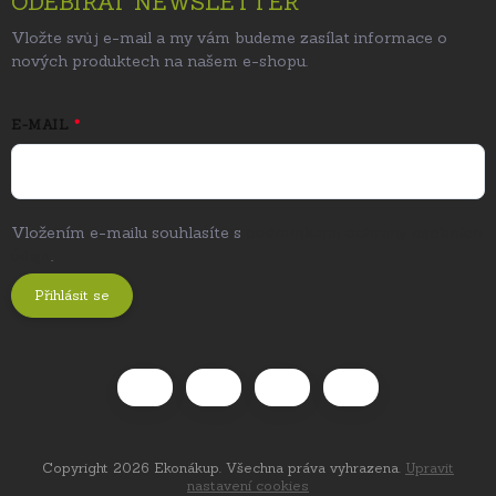
ODEBÍRAT NEWSLETTER
Vložte svůj e-mail a my vám budeme zasílat informace o
nových produktech na našem e-shopu.
E-MAIL
Vložením e-mailu souhlasíte s
podmínkami ochrany osobních
údajů
.
Přihlásit se
Copyright 2026
Ekonákup
. Všechna práva vyhrazena.
Upravit
nastavení cookies