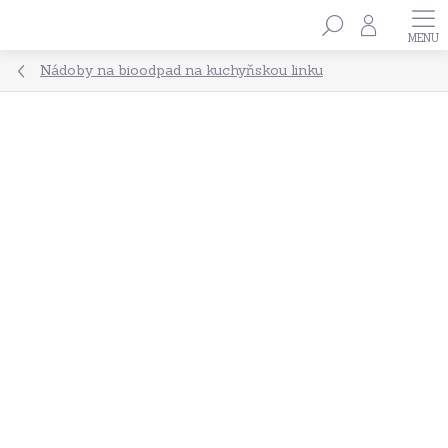
Přejít
Hledat
na
obsah
Nádoby na bioodpad na kuchyňskou linku