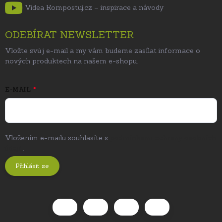
Videa Kompostuj.cz – inspirace a návody
ODEBÍRAT NEWSLETTER
Vložte svůj e-mail a my vám budeme zasílat informace o
nových produktech na našem e-shopu.
E-MAIL
Vložením e-mailu souhlasíte s
podmínkami ochrany osobních
údajů
.
Přihlásit se