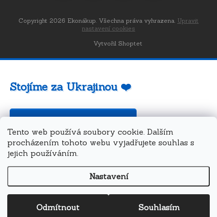
Copyright 2026
Ekonákup
. Všechna práva vyhrazena.
Upravit
nastavení cookies
Vytvořil Shoptet
Stojíme za Ukrajinou ❤️
Jak a čím pomoci »
Tento web používá soubory cookie. Dalším
procházením tohoto webu vyjadřujete souhlas s
jejich používáním.
Nastavení
Odmítnout
Souhlasím