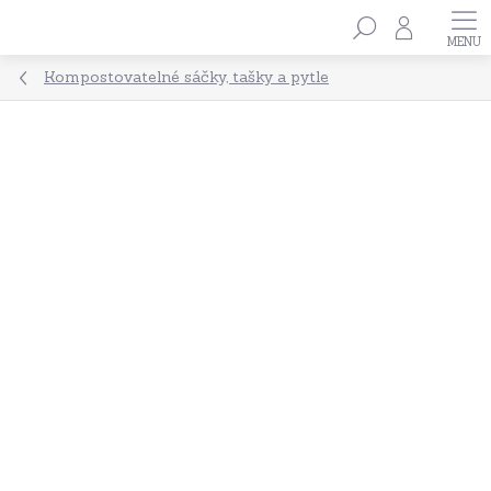
Přejít
Hledat
na
obsah
Kompostovatelné sáčky, tašky a pytle