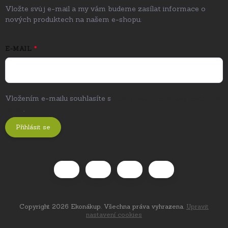
Vložte svůj e-mail a my vám budeme zasílat informace o
nových produktech na našem e-shopu.
E-MAIL
Vložením e-mailu souhlasíte s
podmínkami ochrany osobních
údajů
.
Přihlásit se
Copyright 2026
Ekonákup
. Všechna práva vyhrazena.
Upravit
nastavení cookies