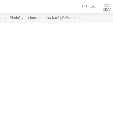
Přejít
Hledat
na
obsah
Nádoby na bioodpad na kuchyňskou linku