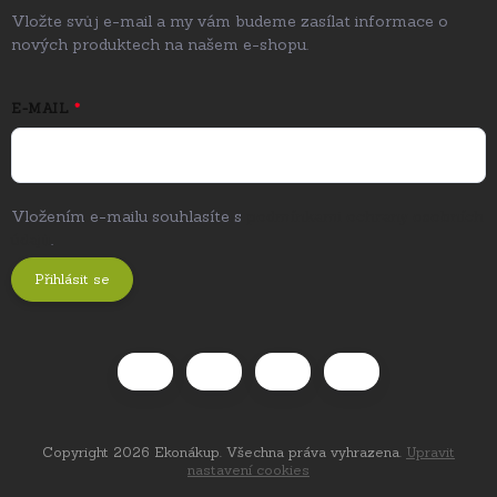
Vložte svůj e-mail a my vám budeme zasílat informace o
nových produktech na našem e-shopu.
E-MAIL
Vložením e-mailu souhlasíte s
podmínkami ochrany osobních
údajů
.
Přihlásit se
Copyright 2026
Ekonákup
. Všechna práva vyhrazena.
Upravit
nastavení cookies