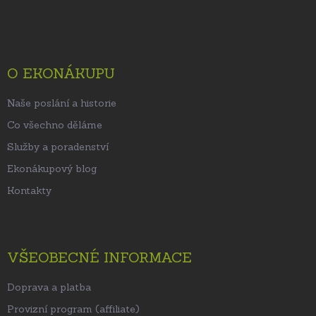
á
p
a
t
O EKONÁKUPU
í
Naše poslání a historie
Co všechno děláme
Služby a poradenství
Ekonákupový blog
Kontakty
VŠEOBECNÉ INFORMACE
Doprava a platba
Provizní program (affiliate)