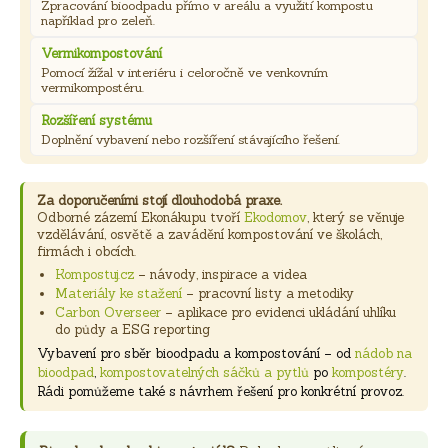
Zpracování bioodpadu přímo v areálu a využití kompostu
například pro zeleň.
Vermikompostování
Pomocí žížal v interiéru i celoročně ve venkovním
vermikompostéru.
Rozšíření systému
Doplnění vybavení nebo rozšíření stávajícího řešení.
Za doporučeními stojí dlouhodobá praxe.
Odborné zázemí Ekonákupu tvoří
Ekodomov
, který se věnuje
vzdělávání, osvětě a zavádění kompostování ve školách,
firmách i obcích.
Kompostuj.cz
– návody, inspirace a videa
Materiály ke stažení
– pracovní listy a metodiky
Carbon Overseer
– aplikace pro evidenci ukládání uhlíku
do půdy a ESG reporting
Vybavení pro sběr bioodpadu a kompostování – od
nádob na
bioodpad
,
kompostovatelných sáčků a pytlů
po
kompostéry
.
Rádi pomůžeme také s návrhem řešení pro konkrétní provoz.