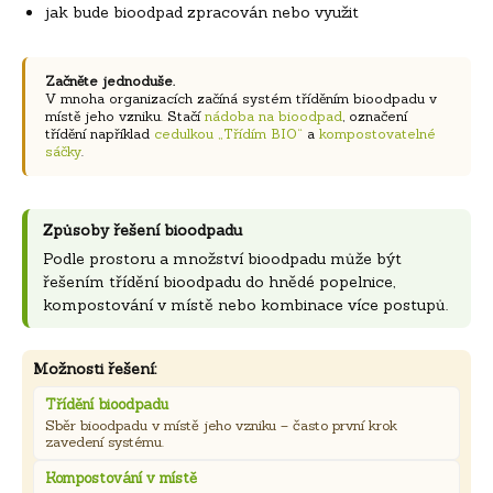
jak bude bioodpad zpracován nebo využit
Začněte jednoduše.
V mnoha organizacích začíná systém tříděním bioodpadu v
místě jeho vzniku. Stačí
nádoba na bioodpad
, označení
třídění například
cedulkou „Třídím BIO“
a
kompostovatelné
sáčky
.
Způsoby řešení bioodpadu
Podle prostoru a množství bioodpadu může být
řešením třídění bioodpadu do hnědé popelnice,
kompostování v místě nebo kombinace více postupů.
Možnosti řešení:
Třídění bioodpadu
Sběr bioodpadu v místě jeho vzniku – často první krok
zavedení systému.
Kompostování v místě