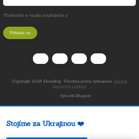
Vložením e-mailu souhlasíte s
podmínkami ochrany osobních
údajů
.
Přihlásit se
Copyright 2026
Ekonákup
. Všechna práva vyhrazena.
Upravit
nastavení cookies
Vytvořil Shoptet
Stojíme za Ukrajinou ❤️