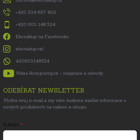
obchod
@
ekonakup.cz
+420 234 697 402
+420 603 148 524
Ekonákup na Facebooku
ekonakup.cz/
420603148524
Videa Kompostuj.cz – inspirace a návody
ODEBÍRAT NEWSLETTER
Vložte svůj e-mail a my vám budeme zasílat informace o
nových produktech na našem e-shopu.
E-MAIL