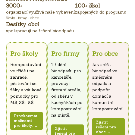
3000+
100+ škol
organizací využívá naše vybavení
zapojených do programů
školy · firmy · obce
Desítky obcí
spolupracují na řešení bioodpadu
Pro školy
Pro firmy
Pro obce
Kompostování
Třídění
Jak snížit
ve třídě i na
bioodpadu pro
bioodpad ve
zahradě,
kanceláře,
směsném
pěstování se
provozy i
odpadu a
žáky a výukové
firemní areály,
podpořit
pomůcky pro
od sběru v
domácí a
MŠ, ZŠ i SŠ.
kuchyňkách po
komunitní
kompostování
kompostování.
na místě.
Prozkoumat
možnosti
Zjistit
pro školy. →
řešení pro
Zjistit
obce →
řešení pro