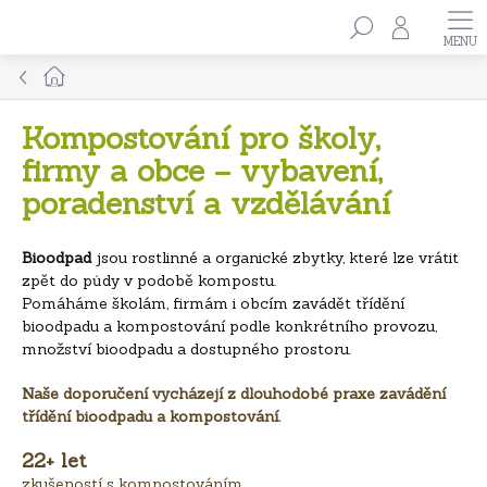
Přejít
Hledat
na
obsah
Domů
Kompostování pro školy,
firmy a obce – vybavení,
poradenství a vzdělávání
Bioodpad
jsou rostlinné a organické zbytky, které lze vrátit
zpět do půdy v podobě kompostu.
Pomáháme školám, firmám i obcím zavádět třídění
bioodpadu a kompostování podle konkrétního provozu,
množství bioodpadu a dostupného prostoru.
Naše doporučení vycházejí z dlouhodobé praxe zavádění
třídění bioodpadu a kompostování.
22+ let
zkušeností s kompostováním