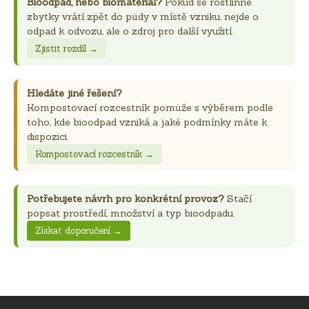
Bioodpad, nebo biomateriál?
Pokud se rostlinné
zbytky vrátí zpět do půdy v místě vzniku, nejde o
odpad k odvozu, ale o zdroj pro další využití.
Zjistit rozdíl →
Hledáte jiné řešení?
Kompostovací rozcestník pomůže s výběrem podle
toho, kde bioodpad vzniká a jaké podmínky máte k
dispozici.
Kompostovací rozcestník →
Potřebujete návrh pro konkrétní provoz?
Stačí
popsat prostředí, množství a typ bioodpadu.
Získat doporučení →
Z