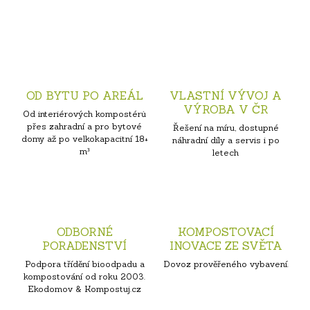
OD BYTU PO AREÁL
VLASTNÍ VÝVOJ A
VÝROBA V ČR
Od interiérových kompostérů
přes zahradní a pro bytové
Řešení na míru, dostupné
domy až po velkokapacitní 18+
náhradní díly a servis i po
m³
letech
ODBORNÉ
KOMPOSTOVACÍ
PORADENSTVÍ
INOVACE ZE SVĚTA
Podpora třídění bioodpadu a
Dovoz prověřeného vybavení.
kompostování od roku 2003.
Ekodomov & Kompostuj.cz