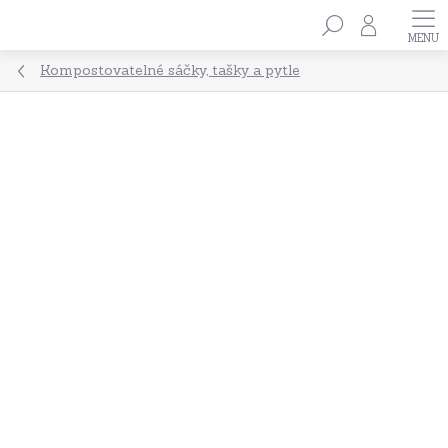
Přejít
Hledat
na
obsah
Kompostovatelné sáčky, tašky a pytle