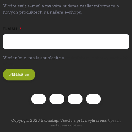
Vložte svůj e-mail a my vám budeme zasílat informace o
nových produktech na našem e-shopu.
E-MAIL
Vložením e-mailu souhlasíte s
podmínkami ochrany osobních
údajů
.
Přihlásit se
Copyright 2026
Ekonákup
. Všechna práva vyhrazena.
Upravit
nastavení cookies