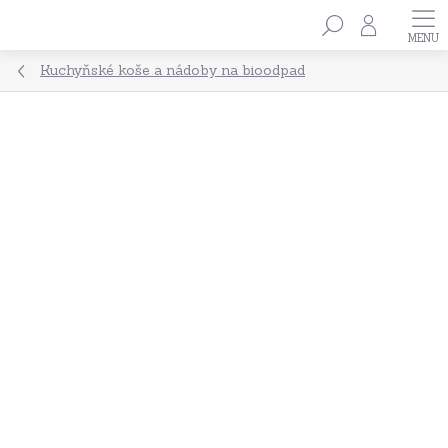
Přejít
Hledat
na
obsah
Kuchyňské koše a nádoby na bioodpad