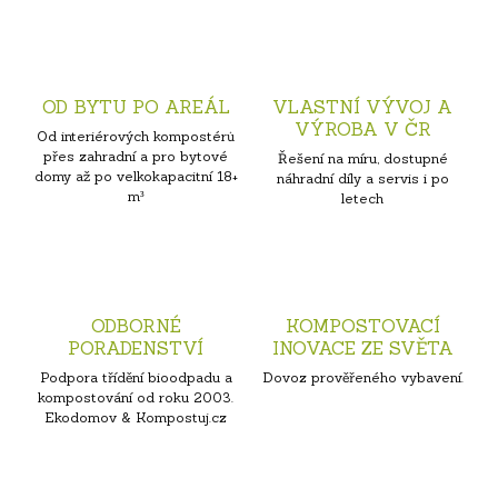
OD BYTU PO AREÁL
VLASTNÍ VÝVOJ A
VÝROBA V ČR
Od interiérových kompostérů
přes zahradní a pro bytové
Řešení na míru, dostupné
domy až po velkokapacitní 18+
náhradní díly a servis i po
m³
letech
ODBORNÉ
KOMPOSTOVACÍ
PORADENSTVÍ
INOVACE ZE SVĚTA
Podpora třídění bioodpadu a
Dovoz prověřeného vybavení.
kompostování od roku 2003.
Ekodomov & Kompostuj.cz