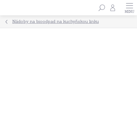
Přejít
Hledat
na
obsah
Nádoby na bioodpad na kuchyňskou linku