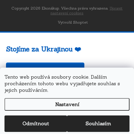
Copyright 2026
Ekonákup
. Všechna práva vyhrazena.
Upravit
nastavení cookies
Vytvořil Shoptet
Stojíme za Ukrajinou ❤️
Jak a čím pomoci »
Tento web používá soubory cookie. Dalším
procházením tohoto webu vyjadřujete souhlas s
jejich používáním.
Nastavení
Odmítnout
Souhlasím