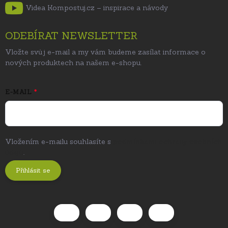
Videa Kompostuj.cz – inspirace a návody
ODEBÍRAT NEWSLETTER
Vložte svůj e-mail a my vám budeme zasílat informace o
nových produktech na našem e-shopu.
E-MAIL
Vložením e-mailu souhlasíte s
podmínkami ochrany osobních
údajů
.
Přihlásit se