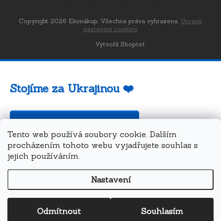
Copyright 2026
Ekonákup
. Všechna práva vyhrazena.
Upravit
nastavení cookies
Vytvořil Shoptet
Stojíme za Ukrajinou ❤️
Jak a čím pomoci »
Tento web používá soubory cookie. Dalším
procházením tohoto webu vyjadřujete souhlas s
jejich používáním.
Nastavení
Odmítnout
Souhlasím