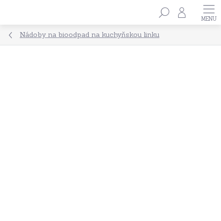
Přejít
Hledat
na
obsah
Nádoby na bioodpad na kuchyňskou linku