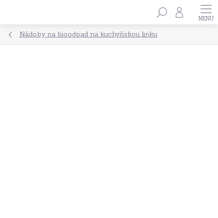
Přejít
Hledat
na
obsah
Nádoby na bioodpad na kuchyňskou linku