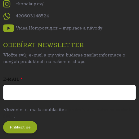
ekonakup.cz/
420603148524
Videa Kompostuj.cz – inspirace a návody
ODEBÍRAT NEWSLETTER
Vložte svůj e-mail a my vám budeme zasílat informace o
nových produktech na našem e-shopu.
E-MAIL
Vložením e-mailu souhlasíte s
podmínkami ochrany osobních
údajů
.
Přihlásit se