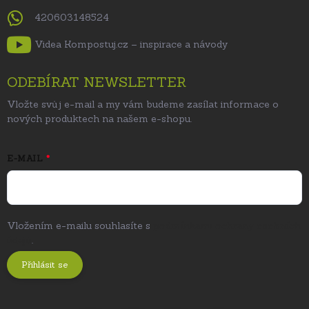
420603148524
Videa Kompostuj.cz – inspirace a návody
ODEBÍRAT NEWSLETTER
Vložte svůj e-mail a my vám budeme zasílat informace o
nových produktech na našem e-shopu.
E-MAIL
Vložením e-mailu souhlasíte s
podmínkami ochrany osobních
údajů
.
Přihlásit se