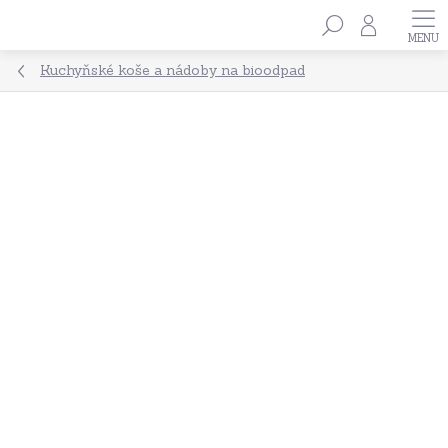
Přejít
Hledat
na
obsah
Kuchyňské koše a nádoby na bioodpad