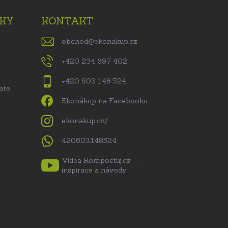
KY
KONTAKT
obchod
@
ekonakup.cz
+420 234 697 402
+420 603 148 524
ate
Ekonákup na Facebooku
ekonakup.cz/
420603148524
Videa Kompostuj.cz –
inspirace a návody