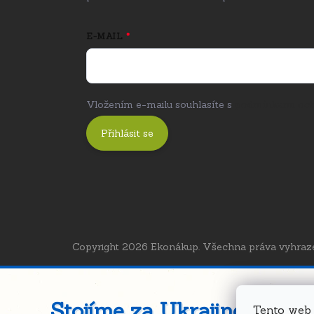
E-MAIL
Vložením e-mailu souhlasíte s
podmínkami och
Přihlásit se
Copyright 2026
Ekonákup
. Všechna práva vyhraz
Stojíme za Ukrajinou ❤️
Tento web 