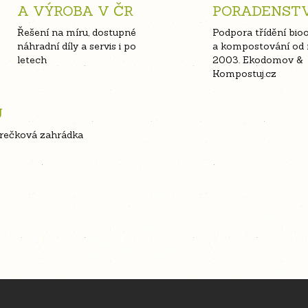
A VÝROBA V ČR
PORADENST
Řešení na míru, dostupné
Podpora třídění bio
náhradní díly a servis i po
a kompostování od 
letech
2003. Ekodomov &
Kompostuj.cz
U
erečková zahrádka