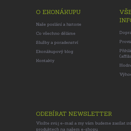
p
O EKONÁKUPU
VŠ
a
IN
t
Naše poslání a historie
í
Dopra
Co všechno děláme
Proviz
Služby a poradenství
Přihl
Ekonákupový blog
(affili
Kontakty
Hodn
Výhod
ODEBÍRAT NEWSLETTER
Vložte svůj e-mail a my vám budeme zasílat i
produktech na našem e-shopu.