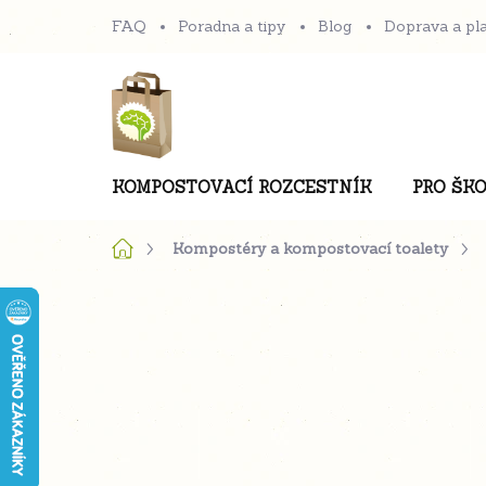
Přejít
FAQ
Poradna a tipy
Blog
Doprava a pl
na
obsah
KOMPOSTOVACÍ ROZCESTNÍK
PRO ŠKO
Domů
Kompostéry a kompostovací toalety