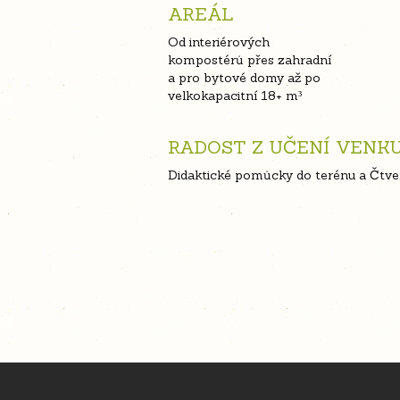
AREÁL
Od interiérových
kompostérů přes zahradní
a pro bytové domy až po
velkokapacitní 18+ m³
RADOST Z UČENÍ VENK
Didaktické pomůcky do terénu a Čtv
Z
á