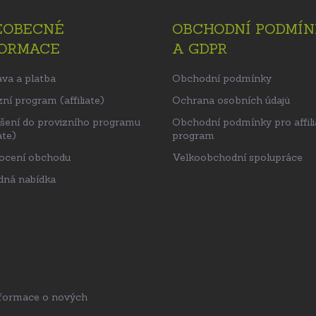
EOBECNÉ
OBCHODNÍ PODMÍN
FORMACE
A GDPR
va a platba
Obchodní podmínky
ní program (affiliate)
Ochrana osobních údajů
ášení do provizního programu
Obchodní podmínky pro affili
ate)
program
ocení obchodu
Velkoobchodní spolupráce
ná nabídka
nformace o nových