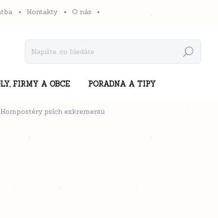
atba
Kontakty
O nás
Hledat
LY, FIRMY A OBCE
PORADNA A TIPY
Kompostéry psích exkrementů