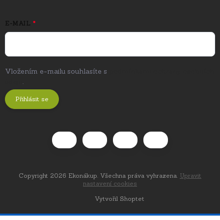
E-MAIL
Vložením e-mailu souhlasíte s
podmínkami ochrany osobních
údajů
.
Přihlásit se
Copyright 2026
Ekonákup
. Všechna práva vyhrazena.
Upravit
nastavení cookies
Vytvořil Shoptet