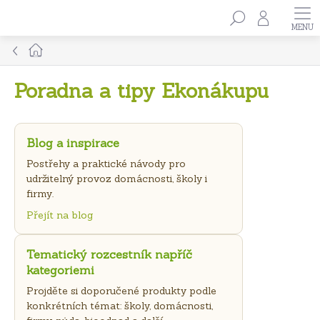
Přejít
Hledat
na
obsah
Domů
Poradna a tipy Ekonákupu
Blog a inspirace
Postřehy a praktické návody pro
udržitelný provoz domácnosti, školy i
firmy.
Přejít na blog
Tematický rozcestník napříč
kategoriemi
Projděte si doporučené produkty podle
konkrétních témat: školy, domácnosti,