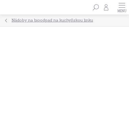
Přejít
Hledat
na
obsah
Nádoby na bioodpad na kuchyňskou linku