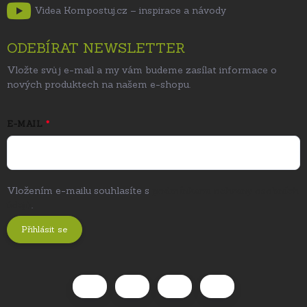
Videa Kompostuj.cz – inspirace a návody
ODEBÍRAT NEWSLETTER
Vložte svůj e-mail a my vám budeme zasílat informace o
nových produktech na našem e-shopu.
E-MAIL
Vložením e-mailu souhlasíte s
podmínkami ochrany osobních
údajů
.
Přihlásit se