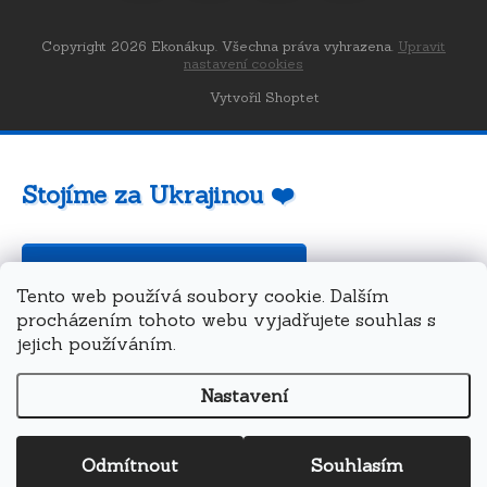
Copyright 2026
Ekonákup
. Všechna práva vyhrazena.
Upravit
nastavení cookies
Vytvořil Shoptet
Stojíme za Ukrajinou ❤️
Jak a čím pomoci »
Tento web používá soubory cookie. Dalším
procházením tohoto webu vyjadřujete souhlas s
jejich používáním.
Nastavení
Odmítnout
Souhlasím