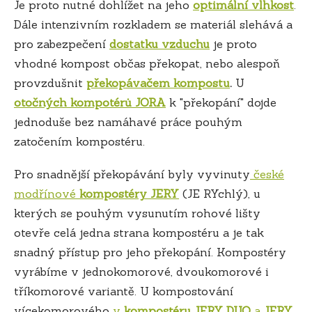
Je proto nutné dohlížet na jeho
optimální vlhkost
.
Dále intenzivním rozkladem se materiál slehává a
pro zabezpečení
dostatku vzduchu
je proto
vhodné kompost občas překopat, nebo alespoň
provzdušnit
překopávačem kompostu
.
U
otočných kompotérů JORA
k "překopání" dojde
jednoduše bez namáhavé práce pouhým
zatočením kompostéru.
Pro snadnější překopávání byly vyvinuty
české
modřínové
kompostéry JERY
(JE RYchlý), u
kterých se pouhým vysunutím rohové lišty
otevře celá jedna strana kompostéru a je tak
snadný přístup pro jeho překopání. Kompostéry
vyrábíme v jednokomorové, dvoukomorové i
tříkomorové variantě. U kompostování
vícekomorového
v
kompostéru JERY DUO
a
JERY