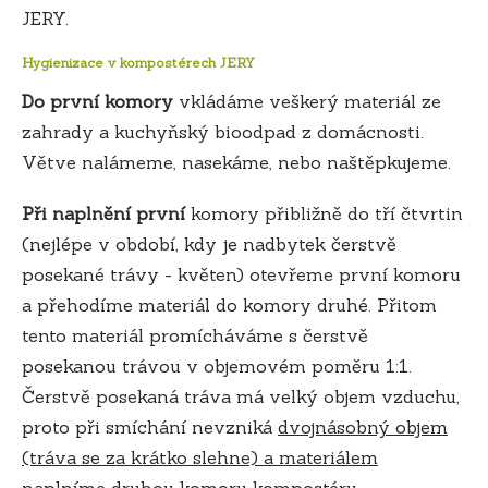
JERY.
Hygienizace v kompostérech JERY
Do první komory
vkládáme veškerý materiál ze
zahrady a kuchyňský bioodpad z domácnosti.
Větve nalámeme, nasekáme, nebo naštěpkujeme.
Při naplnění první
komory přibližně do tří čtvrtin
(nejlépe v období, kdy je nadbytek čerstvě
posekané trávy - květen) otevřeme první komoru
a přehodíme materiál do komory druhé. Přitom
tento materiál promícháváme s čerstvě
posekanou trávou v objemovém poměru 1:1.
Čerstvě posekaná tráva má velký objem vzduchu,
proto při smíchání nevzniká
dvojnásobný objem
(tráva se za krátko slehne) a materiálem
naplníme
druhou komoru kompostéru.