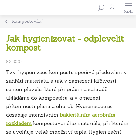
Přejít
Hledat
na
obsah
kompostování
Jak hygienizovat - odplevelit
kompost
8.2.2022
Tzv. hygienizace kompostu spočívá především v
zahřátí materiálu, a tak v zamezení klíčivosti
semen plevelů, které při práci na zahradě
ukládáme do kompostéru, a v omezení
přítomnosti plisní a chorob. Hygienizace se
dosahuje intenzivním
bakteriálním aerobním
rozkladem
kompostovaného materiálu, při kterém
se uvolňuje velké množství tepla. Hygienizační