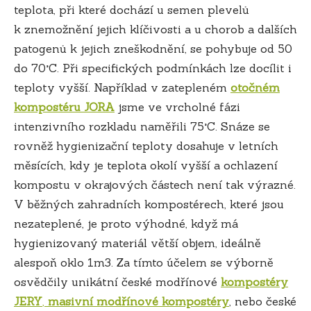
teplota, při které dochází u semen plevelů
k znemožnění jejich klíčivosti a u chorob a dalších
patogenů k jejich zneškodnění, se pohybuje od 50
do 70°C. Při specifických podmínkách lze docílit i
teploty vyšší. Například v zatepleném
otočném
kompostéru JORA
jsme ve vrcholné fázi
intenzivního rozkladu naměřili 75°C. Snáze se
rovněž hygienizační teploty dosahuje v letních
měsících, kdy je teplota okolí vyšší a ochlazení
kompostu v okrajových částech není tak výrazné.
V běžných zahradních kompostérech, které jsou
nezateplené, je proto výhodné, když má
hygienizovaný materiál větší objem, ideálně
alespoň oklo 1m3. Za tímto účelem se výborně
osvědčily unikátní české modřínové
kompostéry
JERY
,
masivní modřínové kompostéry
, nebo české