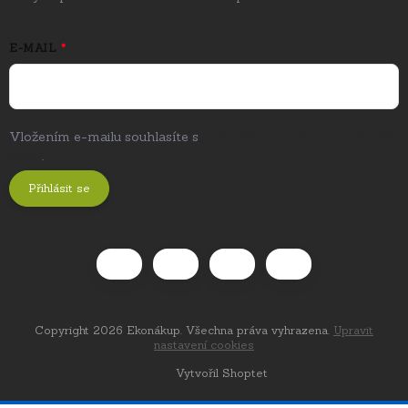
E-MAIL
Vložením e-mailu souhlasíte s
podmínkami ochrany osobních
údajů
.
Přihlásit se
Copyright 2026
Ekonákup
. Všechna práva vyhrazena.
Upravit
nastavení cookies
Vytvořil Shoptet