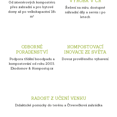
VÝROBA V ČR
Od interiérových kompostérů
přes zahradní a pro bytové
Řešení na míru, dostupné
domy až po velkokapacitní 18+
náhradní díly a servis i po
m³
letech
ODBORNÉ
KOMPOSTOVACÍ
PORADENSTVÍ
INOVACE ZE SVĚTA
Podpora třídění bioodpadu a
Dovoz prověřeného vybavení.
kompostování od roku 2003.
Ekodomov & Kompostuj.cz
RADOST Z UČENÍ VENKU
Didaktické pomůcky do terénu a Čtverečková zahrádka