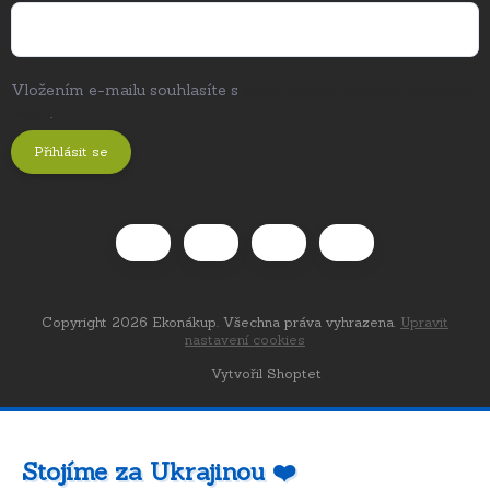
Vložením e-mailu souhlasíte s
podmínkami ochrany osobních
údajů
.
Přihlásit se
Copyright 2026
Ekonákup
. Všechna práva vyhrazena.
Upravit
nastavení cookies
Vytvořil Shoptet
Stojíme za Ukrajinou ❤️