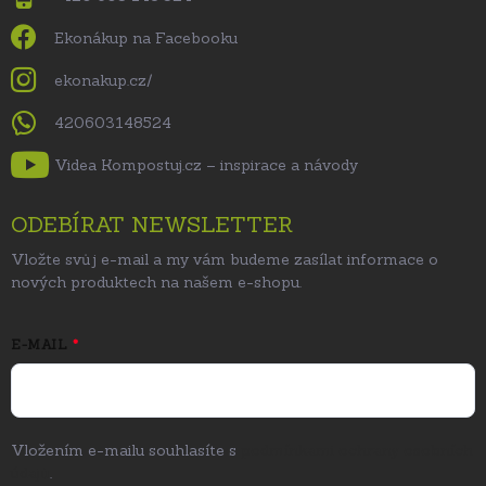
Ekonákup na Facebooku
ekonakup.cz/
420603148524
Videa Kompostuj.cz – inspirace a návody
ODEBÍRAT NEWSLETTER
Vložte svůj e-mail a my vám budeme zasílat informace o
nových produktech na našem e-shopu.
E-MAIL
Vložením e-mailu souhlasíte s
podmínkami ochrany osobních
údajů
.