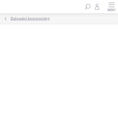
Přejít
Hledat
na
obsah
Zahradní kompostéry