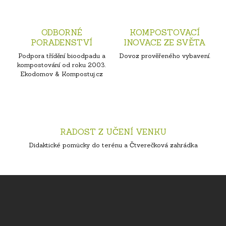
ODBORNÉ
KOMPOSTOVACÍ
PORADENSTVÍ
INOVACE ZE SVĚTA
Podpora třídění bioodpadu a
Dovoz prověřeného vybavení.
kompostování od roku 2003.
Ekodomov & Kompostuj.cz
RADOST Z UČENÍ VENKU
Didaktické pomůcky do terénu a Čtverečková zahrádka
Z
á
p
a