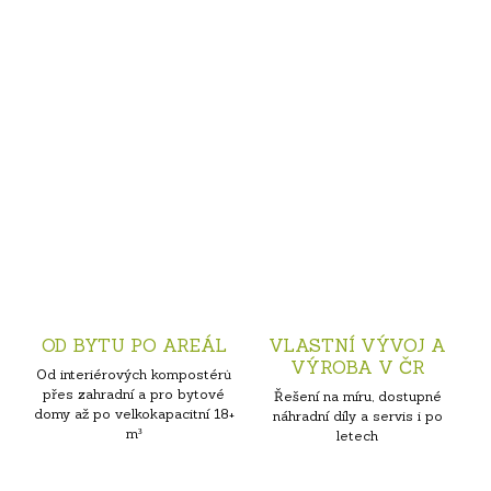
OD BYTU PO AREÁL
VLASTNÍ VÝVOJ A
VÝROBA V ČR
Od interiérových kompostérů
přes zahradní a pro bytové
Řešení na míru, dostupné
domy až po velkokapacitní 18+
náhradní díly a servis i po
m³
letech