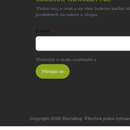
Vložte svůj e-mail a my vám budeme zasílat i
produktech na našem e-shopu.
E-MAIL
Vložením e-mailu souhlasíte s
podmínkami och
Přihlásit se
Copyright 2026
Ekonákup
. Všechna práva vyhraz