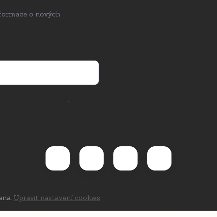
nformace o nových
rany osobních údajů
.
ena.
Upravit nastavení cookies