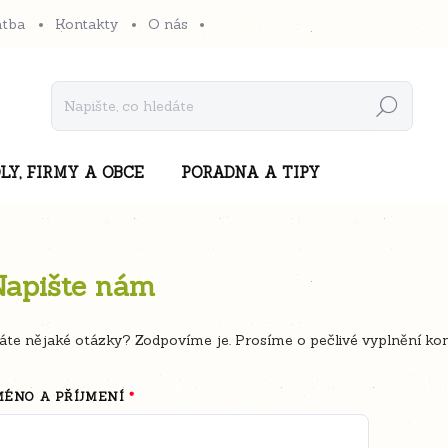
atba
Kontakty
O nás
Hledat
LY, FIRMY A OBCE
PORADNA A TIPY
Napište nám
te nějaké otázky? Zodpovíme je. Prosíme o pečlivé vyplnění kon
MÉNO A PŘÍJMENÍ