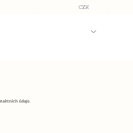
CZK
PRÁZDNÝ KOŠÍK
NÁKUPNÍ
KOŠÍK
taktních údajů.