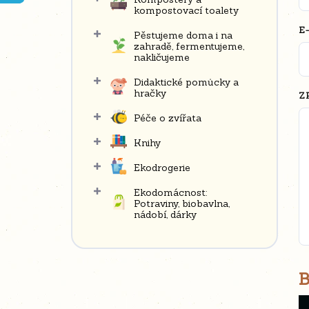
n
kompostovací toalety
í
E
Pěstujeme doma i na
p
zahradě, fermentujeme,
nakličujeme
a
n
Didaktické pomůcky a
hračky
e
Z
l
Péče o zvířata
Knihy
Ekodrogerie
Ekodomácnost:
Potraviny, biobavlna,
nádobí, dárky
B