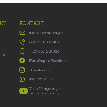
KY
KONTAKT
obchod
@
ekonakup.cz
+420 234 697 402
+420 603 148 524
ate
Ekonákup na Facebooku
ekonakup.cz/
420603148524
Videa Kompostuj.cz –
inspirace a návody