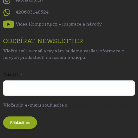
ekonakup.cz/
420603148524
Videa Kompostuj.cz – inspirace a návody
ODEBÍRAT NEWSLETTER
Vložte svůj e-mail a my vám budeme zasílat informace o
nových produktech na našem e-shopu.
E-MAIL
Vložením e-mailu souhlasíte s
podmínkami ochrany osobních
údajů
.
Přihlásit se