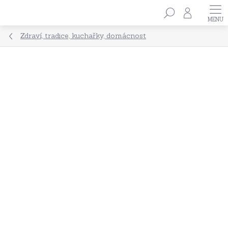
Přejít
Hledat
na
obsah
Zdraví, tradice, kuchařky, domácnost