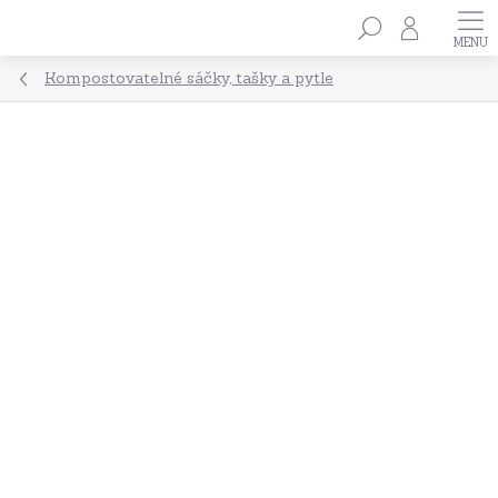
Přejít
Hledat
na
obsah
Kompostovatelné sáčky, tašky a pytle