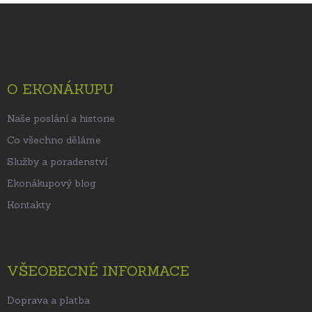
Z
á
p
a
t
O EKONÁKUPU
í
Naše poslání a historie
Co všechno děláme
Služby a poradenství
Ekonákupový blog
Kontakty
VŠEOBECNÉ INFORMACE
Doprava a platba