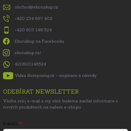
obchod
@
ekonakup.cz
+420 234 697 402
+420 603 148 524
Ekonákup na Facebooku
ekonakup.cz/
420603148524
Videa Kompostuj.cz – inspirace a návody
ODEBÍRAT NEWSLETTER
Vložte svůj e-mail a my vám budeme zasílat informace o
nových produktech na našem e-shopu.
E-MAIL