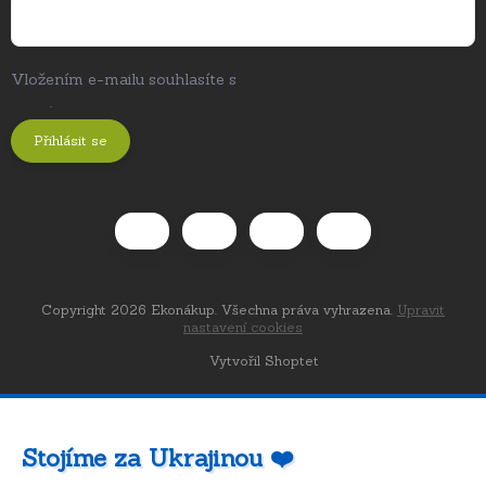
Vložením e-mailu souhlasíte s
podmínkami ochrany osobních
údajů
.
Přihlásit se
Copyright 2026
Ekonákup
. Všechna práva vyhrazena.
Upravit
nastavení cookies
Vytvořil Shoptet
Stojíme za Ukrajinou ❤️