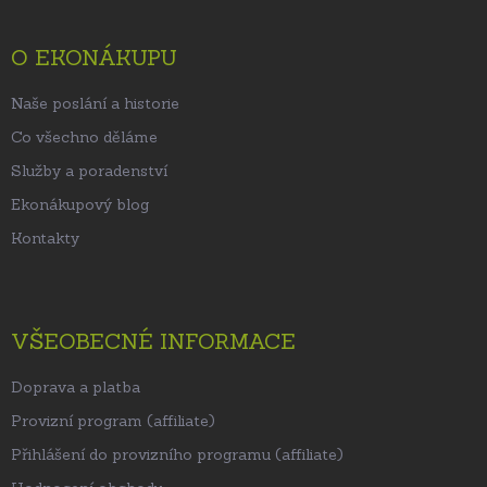
a
t
O EKONÁKUPU
í
Naše poslání a historie
Co všechno děláme
Služby a poradenství
Ekonákupový blog
Kontakty
VŠEOBECNÉ INFORMACE
Doprava a platba
Provizní program (affiliate)
Přihlášení do provizního programu (affiliate)