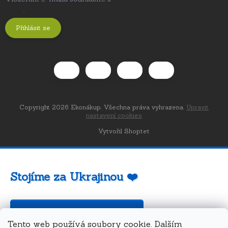
údajů
.
Přihlásit se
Copyright 2026
Ekonákup
. Všechna práva vyhrazena.
Upravit
nastavení cookies
Vytvořil Shoptet
Stojíme za Ukrajinou ❤️
Jak a čím pomoci »
Tento web používá soubory cookie. Dalším