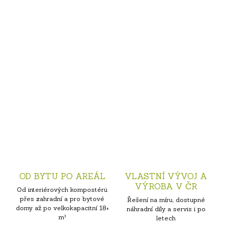
OD BYTU PO AREÁL
VLASTNÍ VÝVOJ A
VÝROBA V ČR
Od interiérových kompostérů
přes zahradní a pro bytové
Řešení na míru, dostupné
domy až po velkokapacitní 18+
náhradní díly a servis i po
m³
letech