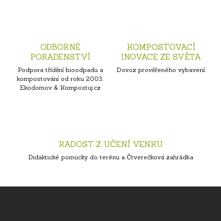
ODBORNÉ
KOMPOSTOVACÍ
PORADENSTVÍ
INOVACE ZE SVĚTA
Podpora třídění bioodpadu a
Dovoz prověřeného vybavení.
kompostování od roku 2003.
Ekodomov & Kompostuj.cz
RADOST Z UČENÍ VENKU
Didaktické pomůcky do terénu a Čtverečková zahrádka
Z
á
p