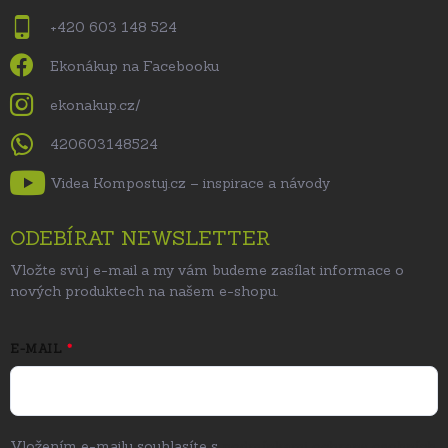
+420 603 148 524
Ekonákup na Facebooku
ekonakup.cz/
420603148524
Videa Kompostuj.cz – inspirace a návody
ODEBÍRAT NEWSLETTER
Vložte svůj e-mail a my vám budeme zasílat informace o
nových produktech na našem e-shopu.
E-MAIL
Vložením e-mailu souhlasíte s
podmínkami ochrany osobních