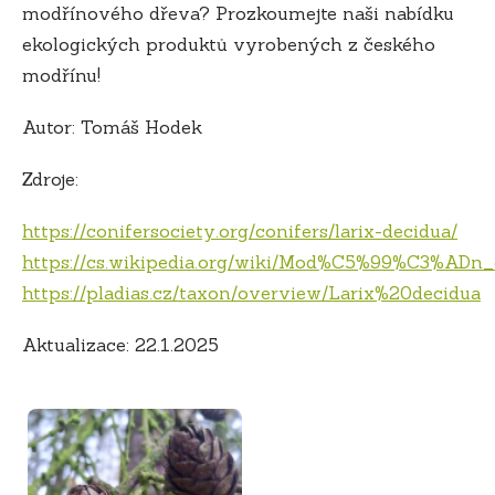
modřínového dřeva? Prozkoumejte naši nabídku
ekologických produktů vyrobených z českého
modřínu!
Autor: Tomáš Hodek
Zdroje:
https://conifersociety.org/conifers/larix-decidua/
https://cs.wikipedia.org/wiki/Mod%C5%99%C3%AD
https://pladias.cz/taxon/overview/Larix%20decidua
Aktualizace: 22.1.2025