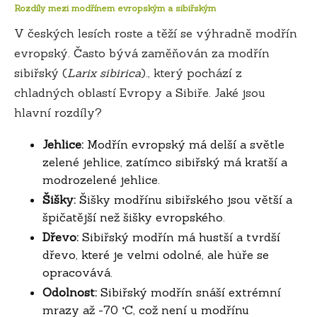
Rozdíly mezi modřínem evropským a sibiřským
V českých lesích roste a těží se výhradně modřín
evropský. Často bývá zaměňován za modřín
sibiřský (
Larix sibirica
)., který pochází z
chladných oblastí Evropy a Sibiře. Jaké jsou
hlavní rozdíly?
Jehlice:
Modřín evropský má delší a světle
zelené jehlice, zatímco sibiřský má kratší a
modrozelené jehlice.
Šišky:
Šišky modřínu sibiřského jsou větší a
špičatější než šišky evropského.
Dřevo:
Sibiřský modřín má hustší a tvrdší
dřevo, které je velmi odolné, ale hůře se
opracovává.
Odolnost:
Sibiřský modřín snáší extrémní
mrazy až -70 °C, což není u modřínu