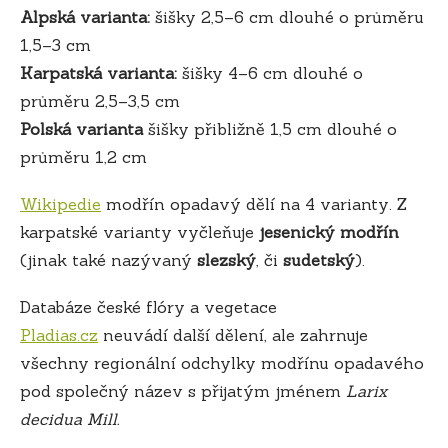
Alpská varianta:
šišky 2,5–6 cm dlouhé o průměru
1,5–3 cm
Karpatská varianta:
šišky 4–6 cm dlouhé o
průměru 2,5–3,5 cm
Polská varianta
šišky přibližně 1,5 cm dlouhé o
průměru 1,2 cm
Wikipedie
modřín opadavý dělí na 4 varianty. Z
karpatské varianty vyčleňuje
jesenický modřín
(jinak také nazývaný
slezský
, či
sudetský
).
Databáze české flóry a vegetace
Pladias.cz
neuvádí další dělení, ale zahrnuje
všechny regionální odchylky modřínu opadavého
pod společný název s přijatým jménem
Larix
decidua Mill.