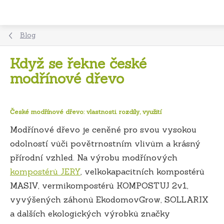
Přejít
na
obsah
Blog
Když se řekne české
modřínové dřevo
České modřínové dřevo: vlastnosti. rozdíly, využití
Modřínové dřevo je ceněné pro svou vysokou
odolností vůči povětrnostním vlivům a krásný
přírodní vzhled. Na výrobu modřínových
kompostérů JERY
, velkokapacitních kompostérů
MASIV, vermikompostérů KOMPOSTUJ 2v1,
vyvýšených záhonů EkodomovGrow, SOLLARIX
a dalších ekologických výrobků značky