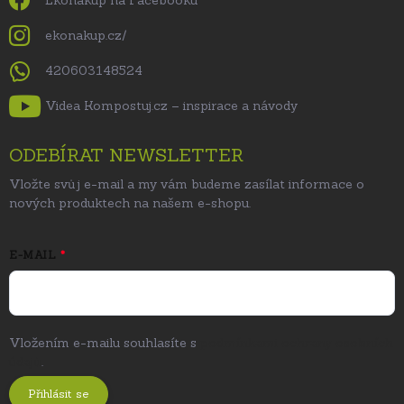
Ekonákup na Facebooku
ekonakup.cz/
420603148524
Videa Kompostuj.cz – inspirace a návody
ODEBÍRAT NEWSLETTER
Vložte svůj e-mail a my vám budeme zasílat informace o
nových produktech na našem e-shopu.
E-MAIL
Vložením e-mailu souhlasíte s
podmínkami ochrany osobních
údajů
.
Přihlásit se