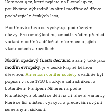
Kompostuj.cz, které najdete na Ekonakup.cz,
používáme výhradně kvalitní modřínové dřevo
pocházející z českých lesů,
Modřínové dřevo se vyskytuje pod různými
názvy. Pro rozptýlení nejasností uvádím přehled
variant modřínů a důležité informace o jejich
vlastnostech a rozdílech.
Modřín opadavý (
Larix decidua
)
, známý také jako
modřín evropský
, je v české krajině běžnou
dřevinou.
American conifer society
uvádí, že byl
popsán v roce 1768 britským zahradníkem a
botanikem Philipem Millerem a podle
klimatických oblastí se dělí na tři hlavní varianty,
které se liší místem výskytu a především svými
semennými šiškami: