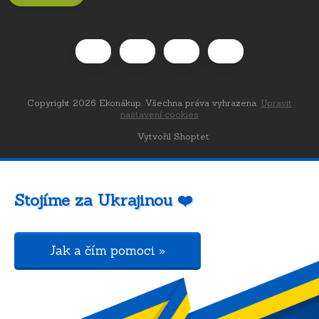
Copyright 2026
Ekonákup
. Všechna práva vyhrazena.
Upravit
nastavení cookies
Vytvořil Shoptet
Stojíme za Ukrajinou ❤️
Jak a čím pomoci »