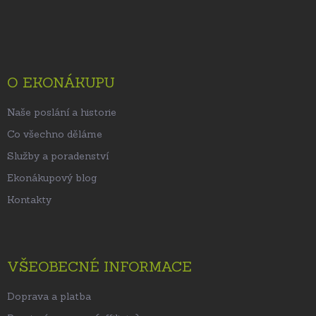
Z
á
p
a
t
O EKONÁKUPU
í
Naše poslání a historie
Co všechno děláme
Služby a poradenství
Ekonákupový blog
Kontakty
VŠEOBECNÉ INFORMACE
Doprava a platba