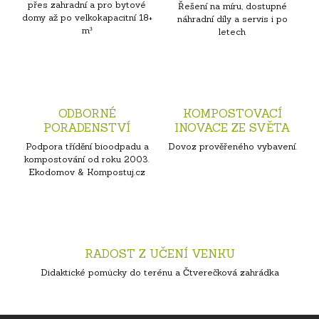
přes zahradní a pro bytové
Řešení na míru, dostupné
domy až po velkokapacitní 18+
náhradní díly a servis i po
m³
letech
ODBORNÉ
KOMPOSTOVACÍ
PORADENSTVÍ
INOVACE ZE SVĚTA
Podpora třídění bioodpadu a
Dovoz prověřeného vybavení.
kompostování od roku 2003.
Ekodomov & Kompostuj.cz
RADOST Z UČENÍ VENKU
Didaktické pomůcky do terénu a Čtverečková zahrádka