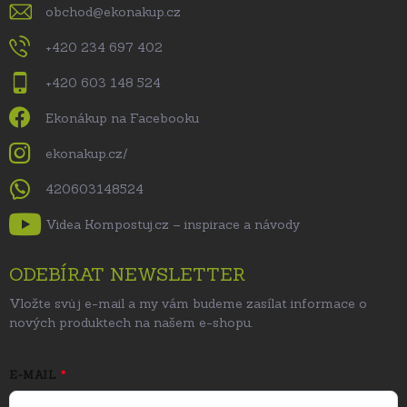
obchod
@
ekonakup.cz
+420 234 697 402
+420 603 148 524
Ekonákup na Facebooku
ekonakup.cz/
420603148524
Videa Kompostuj.cz – inspirace a návody
ODEBÍRAT NEWSLETTER
Vložte svůj e-mail a my vám budeme zasílat informace o
nových produktech na našem e-shopu.
E-MAIL