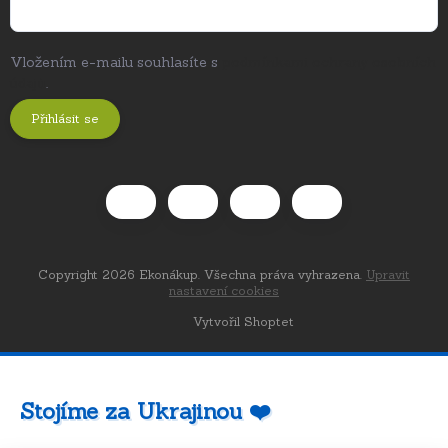
Vložením e-mailu souhlasíte s
podmínkami ochrany osobních
údajů
.
Přihlásit se
Copyright 2026
Ekonákup
. Všechna práva vyhrazena.
Upravit
nastavení cookies
Vytvořil Shoptet
Stojíme za Ukrajinou ❤️