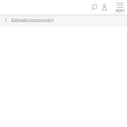
Přejít
Hledat
na
obsah
Zahradní kompostéry