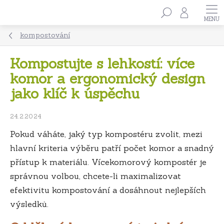
Přejít
Hledat
na
obsah
kompostování
Kompostujte s lehkostí: více
komor a ergonomický design
jako klíč k úspěchu
24.2.2024
Pokud váháte, jaký typ kompostéru zvolit, mezi
hlavní kriteria výběru patří počet komor a snadný
přístup k materiálu. Vícekomorový kompostér je
správnou volbou, chcete-li maximalizovat
efektivitu kompostování a dosáhnout nejlepších
výsledků.