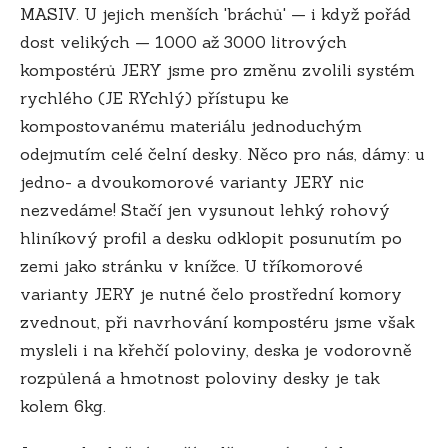
MASIV. U jejich menších 'bráchů' — i když pořád
dost velikých — 1000 až 3000 litrových
kompostérů JERY jsme pro změnu zvolili systém
rychlého (JE RYchlý) přístupu ke
kompostovanému materiálu jednoduchým
odejmutím celé čelní desky. Něco pro nás, dámy: u
jedno- a dvoukomorové varianty JERY nic
nezvedáme! Stačí jen vysunout lehký rohový
hliníkový profil a desku odklopit posunutím po
zemi jako stránku v knížce. U tříkomorové
varianty JERY je nutné čelo prostřední komory
zvednout, při navrhování kompostéru jsme však
mysleli i na křehčí poloviny, deska je vodorovně
rozpůlená a hmotnost poloviny desky je tak
kolem 6kg.