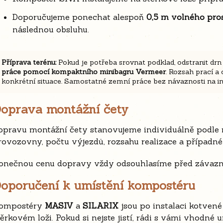
Doporučujeme ponechat alespoň
0,5 m volného pro
následnou obsluhu.
Příprava terénu:
Pokud je potřeba srovnat podklad, odstranit drn
práce pomocí kompaktního minibagru Vermeer
. Rozsah prací a
konkrétní situace. Samostatné zemní práce bez návaznosti na in
oprava montážní čety
opravu montážní čety stanovujeme individuálně podle m
rovozovny, počtu výjezdů, rozsahu realizace a případné
onečnou cenu dopravy vždy odsouhlasíme před závaz
oporučení k umístění kompostéru
ompostéry
MASIV
a
SILARIX
jsou po instalaci kotven
těrkovém loži. Pokud si nejste jistí, rádi s vámi vhodn