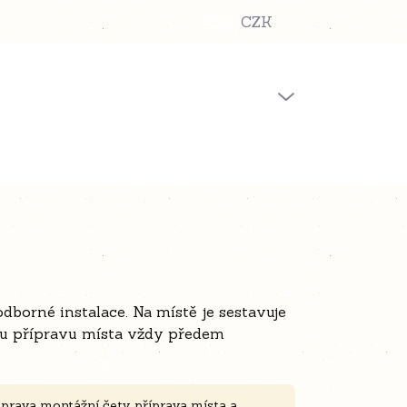
CZK
PRÁZDNÝ KOŠÍK
NÁKUPNÍ
KOŠÍK
borné instalace. Na místě je sestavuje
nou přípravu místa vždy předem
prava montážní čety, příprava místa a