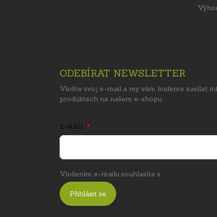
Výhod
ODEBÍRAT NEWSLETTER
Vložte svůj e-mail a my vám budeme zasílat i
produktech na našem e-shopu.
E-MAIL
Vložením e-mailu souhlasíte s
podmínkami och
Přihlásit se