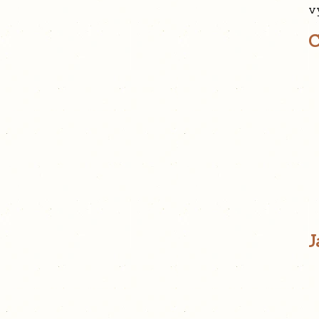
v
C
J