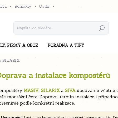
atba
Kontakty
O nás
Hledat
LY, FIRMY A OBCE
PORADNA A TIPY
 a SILARIX
oprava a instalace kompostérů
ompostéry
MASIV
,
SILARIX
a
SIVA
dodáváme včetně od
aše montážní četa. Dopravu, termín instalace i případ
přesníme podle konkrétní realizace.
Upozornění:
Instalace kompostéru je součástí ceny produktu. Do