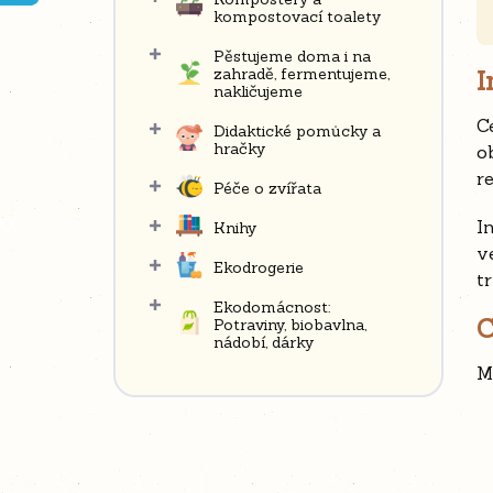
n
kompostovací toalety
í
Pěstujeme doma i na
p
zahradě, fermentujeme,
I
nakličujeme
a
C
n
Didaktické pomůcky a
hračky
o
e
re
l
Péče o zvířata
I
Knihy
v
Ekodrogerie
t
Ekodomácnost:
C
Potraviny, biobavlna,
nádobí, dárky
M