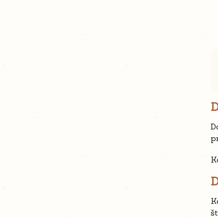
D
D
p
K
D
K
š