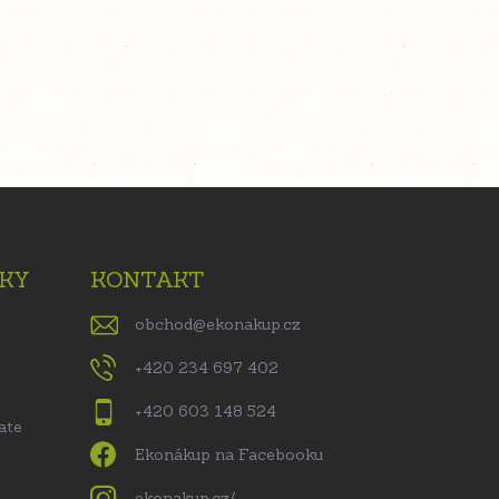
KY
KONTAKT
obchod
@
ekonakup.cz
+420 234 697 402
+420 603 148 524
ate
Ekonákup na Facebooku
ekonakup.cz/