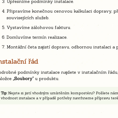
Upřesníme podmínky instalace.
Připravíme konečnou cenovou kalkulaci dopravy, př
souvisejících služeb.
Vystavíme zálohovou fakturu.
Domluvíme termín realizace.
Montážní četa zajistí dopravu, odbornou instalaci a
nstalační řád
odrobné podmínky instalace najdete v instalačním řádu,
áložce
„Soubory”
u produktu.
Tip:
Nejste si jistí vhodným umístěním kompostéru? Pošlete nám 
vhodnost instalace a v případě potřeby navrhneme přípravu terén