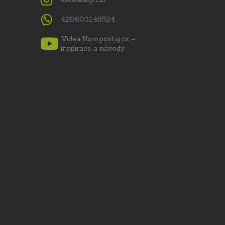
420603148524
Videa Kompostuj.cz –
inspirace a návody