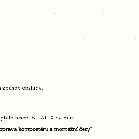
a způsob obsluhy.
táte řešení SILARIX na míru.
oprava kompostéru a montážní čety
”
.