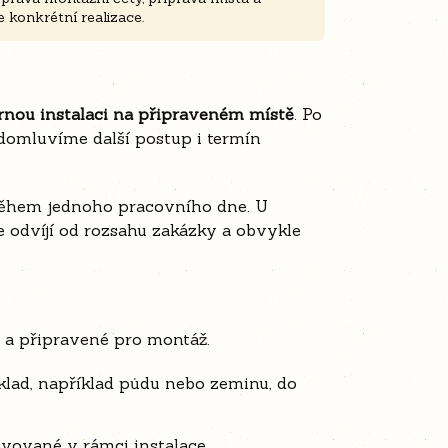
 konkrétní realizace.
rnou instalaci na připraveném místě
. Po
omluvíme další postup i termín
během jednoho pracovního dne. U
 odvíjí od rozsahu zakázky a obvykle
 a připravené pro montáž.
ad, například půdu nebo zeminu, do
vované v rámci instalace.