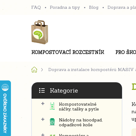
Přejít
FAQ
Poradna a tipy
Blog
Doprava a pl
na
obsah
KOMPOSTOVACÍ ROZCESTNÍK
PRO ŠKO
Domů
Doprava a instalace kompostérů MASIV
P
D
Kategorie
o
Přeskočit
s
kategorie
K
Kompostovatelné
t
sáčky, tašky a pytle
n
r
u
Nádoby na bioodpad,
a
odpadkové koše
n
Kompostéry a