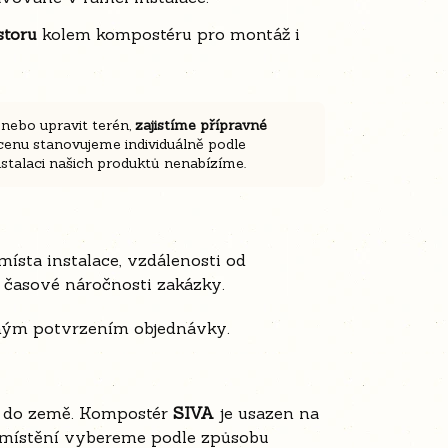
storu
kolem kompostéru pro montáž i
 nebo upravit terén,
zajistíme přípravné
 cenu stanovujeme individuálně podle
stalaci našich produktů nenabízíme.
ísta instalace, vzdálenosti od
 časové náročnosti zakázky.
ným potvrzením objednávky.
é do země. Kompostér
SIVA
je usazen na
é umístění vybereme podle způsobu