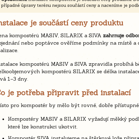
případné úpravy terénu nejsou součástí ceny a naceníme je podle
nstalace je součástí ceny produktu
ena kompostérů MASIV, SILARIX a SIVA
zahrnuje odbo
bjednání nebo poptávce ověříme podmínky na místě a d
alizace.
nstalace kompostérů MASIV a SIVA zpravidla probíhá 
elkoobjemových kompostérů SILARIX se délka instalace
rvá 1–3 dny.
o je potřeba připravit před instalací
ísto pro kompostér by mělo být rovné, dobře přístupné
Kompostéry MASIV a SILARIX vyžadují měkký podkl
které lze konstrukci ukotvit.
Kompostér SIVA instalujeme na štěrkové lože připra