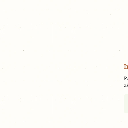
I
P
z