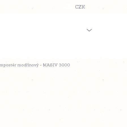
CZK
PRÁZDNÝ KOŠÍK
NÁKUPNÍ
KOŠÍK
ompostér modřínový - MASIV 3000