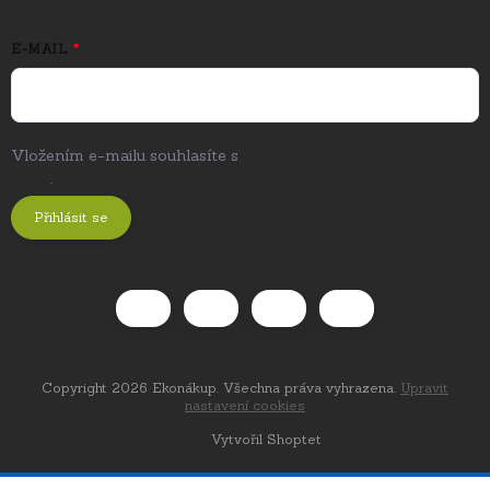
E-MAIL
Vložením e-mailu souhlasíte s
podmínkami ochrany osobních
údajů
.
Přihlásit se
Copyright 2026
Ekonákup
. Všechna práva vyhrazena.
Upravit
nastavení cookies
Vytvořil Shoptet