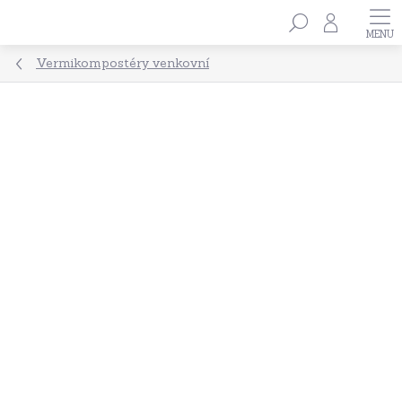
Přejít
Hledat
na
obsah
Vermikompostéry venkovní