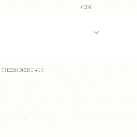
CZK
PRÁZDNÝ KOŠÍK
NÁKUPNÍ
KOŠÍK
r THERMOKING 400