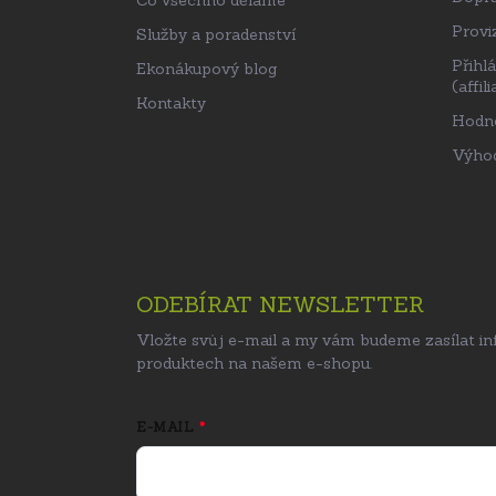
Proviz
Služby a poradenství
Přihl
Ekonákupový blog
(affili
Kontakty
Hodn
Výhod
ODEBÍRAT NEWSLETTER
Vložte svůj e-mail a my vám budeme zasílat i
produktech na našem e-shopu.
E-MAIL