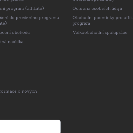
ní program (affiliate)
Ochrana osobních údajů
ášení do provizního programu
Obchodní podmínky pro affili
ate)
program
ocení obchodu
Velkoobchodní spolupráce
ná nabídka
nformace o nových