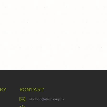
KY
KONTAKT
obchod
@
ekonakup.cz