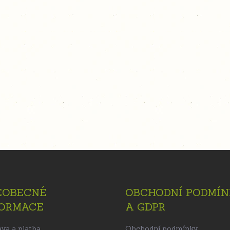
EOBECNÉ
OBCHODNÍ PODMÍN
FORMACE
A GDPR
va a platba
Obchodní podmínky