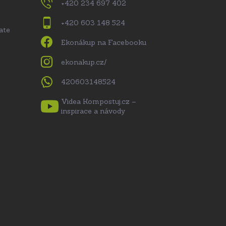
+420 234 697 402
+420 603 148 524
ate
Ekonákup na Facebooku
ekonakup.cz/
420603148524
Videa Kompostuj.cz –
inspirace a návody