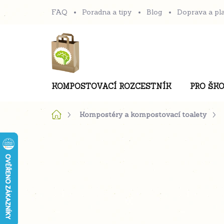
Přejít
FAQ
Poradna a tipy
Blog
Doprava a pl
na
obsah
KOMPOSTOVACÍ ROZCESTNÍK
PRO ŠKO
Domů
Kompostéry a kompostovací toalety