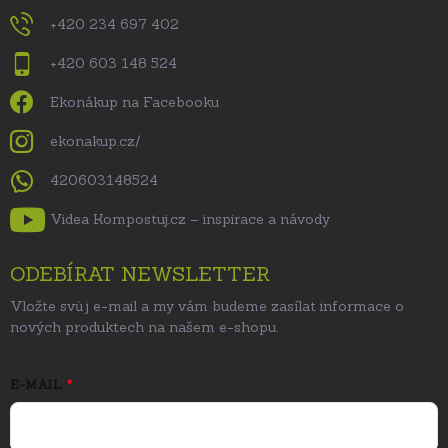
+420 234 697 402
+420 603 148 524
Ekonákup na Facebooku
ekonakup.cz/
420603148524
Videa Kompostuj.cz – inspirace a návody
ODEBÍRAT NEWSLETTER
Vložte svůj e-mail a my vám budeme zasílat informace o
nových produktech na našem e-shopu.
E-MAIL