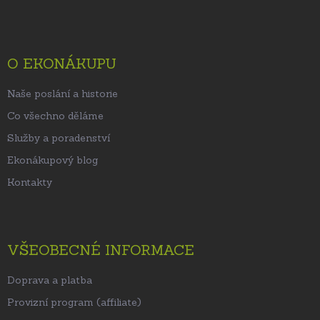
á
p
a
t
O EKONÁKUPU
í
Naše poslání a historie
Co všechno děláme
Služby a poradenství
Ekonákupový blog
Kontakty
VŠEOBECNÉ INFORMACE
Doprava a platba
Provizní program (affiliate)