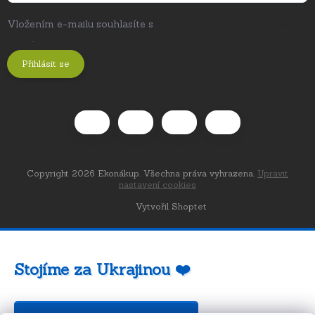
Vložením e-mailu souhlasíte s
podmínkami ochrany osobních
údajů
.
Přihlásit se
Copyright 2026
Ekonákup
. Všechna práva vyhrazena.
Upravit
nastavení cookies
Vytvořil Shoptet
Stojíme za Ukrajinou ❤️