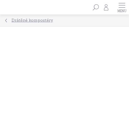
Přejít
Hledat
na
obsah
Drátěné kompostéry