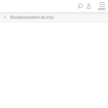
Přejít
Hledat
na
obsah
Vermikompostéry do bytu