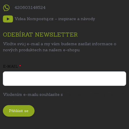
420603148524
Videa Kompostuj.cz – inspirace a návody
ODEBÍRAT NEWSLETTER
Vložte svůj e-mail a my vám budeme zasílat informace o
nových produktech na našem e-shopu.
E-MAIL
Vložením e-mailu souhlasíte s
podmínkami ochrany osobních
údajů
.
Přihlásit se