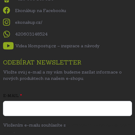
Ekonákup na Facebooku
ekonakup.cz/
420603148524
Videa Kompostuj.cz – inspirace a návody
ODEBÍRAT NEWSLETTER
Vložte svůj e-mail a my vám budeme zasílat informace o
nových produktech na našem e-shopu.
E-MAIL
Vložením e-mailu souhlasíte s
podmínkami ochrany osobních
údajů
.