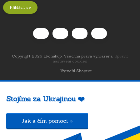
Přihlásit se
Copyright 2026
Ekonákup
. Všechna práva vyhrazena.
Upravit
nastavení cookies
Vytvořil Shoptet
Stojíme za Ukrajinou ❤️
Jak a čím pomoci »