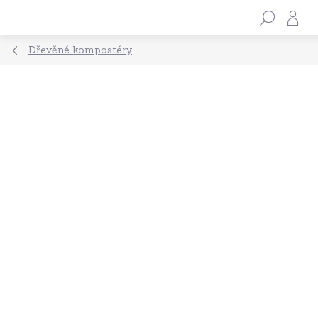
Přejít
Hle
na
obsah
Dřevěné kompostéry