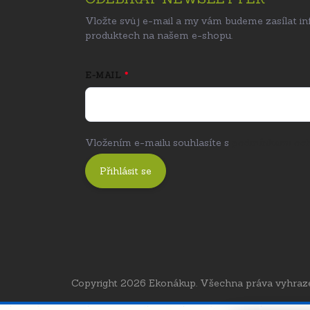
Vložte svůj e-mail a my vám budeme zasílat i
produktech na našem e-shopu.
E-MAIL
Vložením e-mailu souhlasíte s
podmínkami och
Přihlásit se
Copyright 2026
Ekonákup
. Všechna práva vyhraz