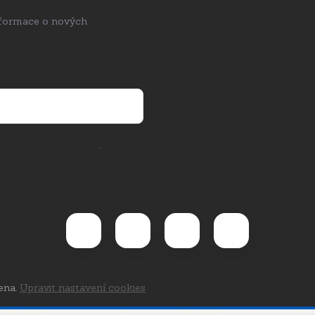
nformace o nových
rany osobních údajů
.
ena.
Upravit nastavení cookies