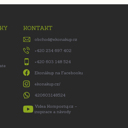
KY
KONTAKT
obchod
@
ekonakup.cz
+420 234 697 402
+420 603 148 524
ate
Ekonákup na Facebooku
ekonakup.cz/
420603148524
Videa Kompostuj.cz –
inspirace a návody