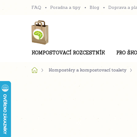
Přejít
FAQ
Poradna a tipy
Blog
Doprava a pl
na
obsah
KOMPOSTOVACÍ ROZCESTNÍK
PRO ŠKO
Domů
Kompostéry a kompostovací toalety