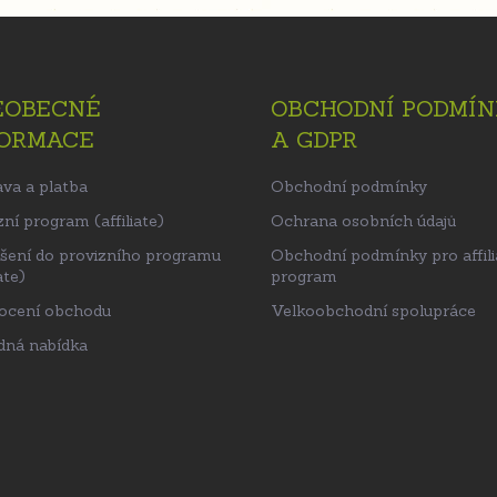
EOBECNÉ
OBCHODNÍ PODMÍN
FORMACE
A GDPR
va a platba
Obchodní podmínky
ní program (affiliate)
Ochrana osobních údajů
ášení do provizního programu
Obchodní podmínky pro affili
ate)
program
ocení obchodu
Velkoobchodní spolupráce
ná nabídka