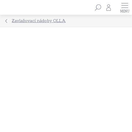
Přejít
Hledat
na
obsah
Zavlažovací nádoby OLLA