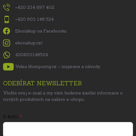
+420 234 697 402
+420 603 148 524
Ekonákup na Facebooku
ekonakup.cz/
420603148524
Videa Kompostuj.cz – inspirace a návody
ODEBÍRAT NEWSLETTER
Vložte svůj e-mail a my vám budeme zasílat informace o
nových produktech na našem e-shopu.
E-MAIL