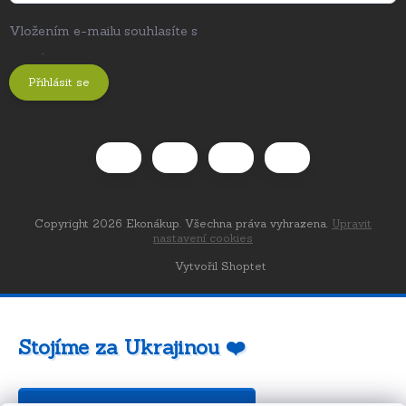
Vložením e-mailu souhlasíte s
podmínkami ochrany osobních
údajů
.
Přihlásit se
Copyright 2026
Ekonákup
. Všechna práva vyhrazena.
Upravit
nastavení cookies
Vytvořil Shoptet
Stojíme za Ukrajinou ❤️