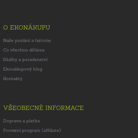
á
p
a
t
O EKONÁKUPU
í
Naše poslání a historie
Co všechno děláme
Služby a poradenství
Ekonákupový blog
Kontakty
VŠEOBECNÉ INFORMACE
Doprava a platba
Provizní program (affiliate)