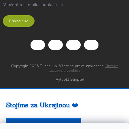
Vložením e-mailu souhlasíte s
podmínkami ochrany osobních
údajů
.
Přihlásit se
Copyright 2026
Ekonákup
. Všechna práva vyhrazena.
Upravit
nastavení cookies
Vytvořil Shoptet
Stojíme za Ukrajinou ❤️
Jak a čím pomoci »