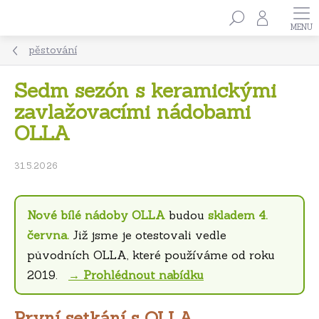
Přejít
Hledat
na
obsah
pěstování
Sedm sezón s keramickými
zavlažovacími nádobami
OLLA
31.5.2026
Nové bílé nádoby OLLA
budou
skladem 4.
června.
Již jsme je otestovali vedle
původních OLLA, které používáme od roku
2019.
→ Prohlédnout nabídku
První setkání s OLLA