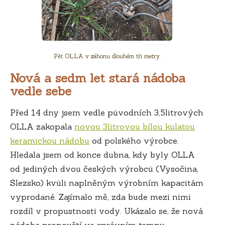
Pět OLLA v záhonu dlouhém tři metry.
Nová a sedm let stará nádoba
vedle sebe
Před 14 dny jsem vedle původních 3,5litrových
OLLA zakopala
novou 3litrovou bílou kulatou
keramickou nádobu
od polského výrobce.
Hledala jsem od konce dubna, kdy byly OLLA
od jediných dvou českých výrobců (Vysočina,
Slezsko) kvůli naplněným výrobním kapacitám
vyprodané. Zajímalo mě, zda bude mezi nimi
rozdíl v propustnosti vody. Ukázalo se, že nová
nádoba propouští ve správním tempu,