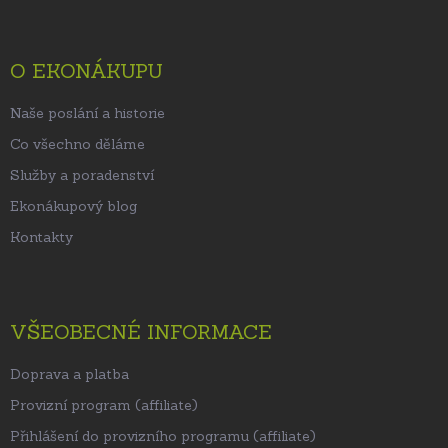
p
a
t
O EKONÁKUPU
í
Naše poslání a historie
Co všechno děláme
Služby a poradenství
Ekonákupový blog
Kontakty
VŠEOBECNÉ INFORMACE
Doprava a platba
Provizní program (affiliate)
Přihlášení do provizního programu (affiliate)