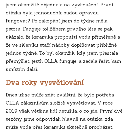
jsem okamžitě objednala na vyzkoušení. První
otázka byla jednoduchá: budou opravdu
fungovat? Po zakopání jsem do týdne měla
jistotu. Funguje to! Během prvního léta se pak
ukázalo, že keramika propouští vodu přiměřeně a
že ve skleníku stačí nádoby doplňovat přibližně
jednou týdně. To byl okamžik, kdy jsem přestala
přemýšlet, jestli OLLA funguje, a začala řešit, kam
umístím další.
Dva roky vysvětlování
Dnes už se může zdát zvláštní, že bylo potřeba
OLLA zákazníkům složitě vysvětlovat. V roce
2019 však většina lidí netušila, o co jde. První dvě
sezóny jsme odpovídali hlavně na otázku, zda
může voda přes keramiku skutečně procházet.