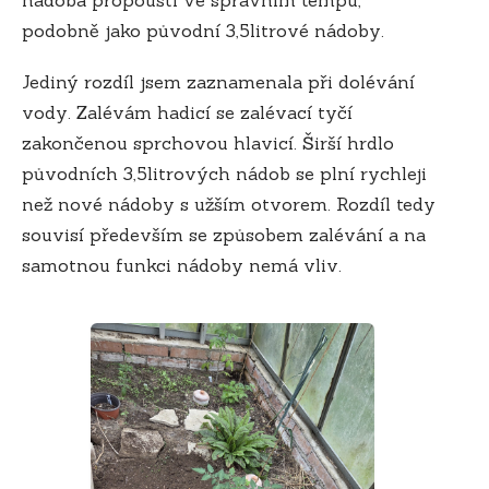
podobně jako původní 3,5litrové nádoby.
Jediný rozdíl jsem zaznamenala při dolévání
vody. Zalévám hadicí se zalévací tyčí
zakončenou sprchovou hlavicí. Širší hrdlo
původních 3,5litrových nádob se plní rychleji
než nové nádoby s užším otvorem. Rozdíl tedy
souvisí především se způsobem zalévání a na
samotnou funkci nádoby nemá vliv.