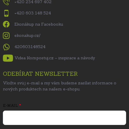
+420 234 697 402
+420 603 148 524
Ekonákup na Facebooku
ekonakup.cz/
420603148524
Videa Kompostuj.cz – inspirace a návody
ODEBÍRAT NEWSLETTER
Vložte svůj e-mail a my vám budeme zasílat informace o
nových produktech na našem e-shopu.
E-MAIL