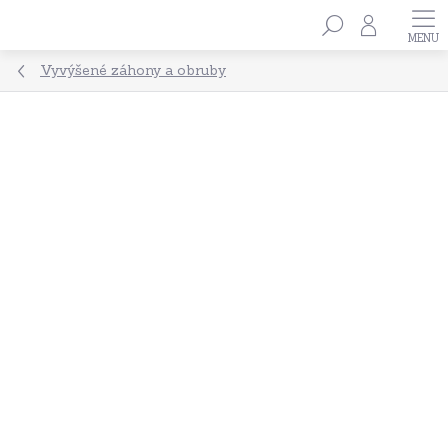
Přejít
Hledat
na
obsah
Vyvýšené záhony a obruby