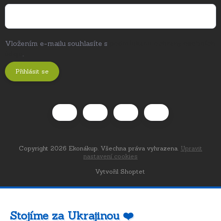
Vložením e-mailu souhlasíte s
podmínkami ochrany osobních
údajů
.
Přihlásit se
Copyright 2026
Ekonákup
. Všechna práva vyhrazena.
Upravit
nastavení cookies
Vytvořil Shoptet
Stojíme za Ukrajinou ❤️