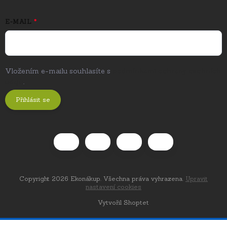
E-MAIL
Vložením e-mailu souhlasíte s
podmínkami ochrany osobních
údajů
.
Přihlásit se
Copyright 2026
Ekonákup
. Všechna práva vyhrazena.
Upravit
nastavení cookies
Vytvořil Shoptet