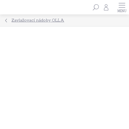
Přejít
Hledat
na
obsah
Zavlažovací nádoby OLLA