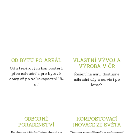
OD BYTU PO AREÁL
VLASTNÍ VÝVOJ A
VÝROBA V ČR
Od interiérových kompostérů
přes zahradní a pro bytové
Řešení na míru, dostupné
domy až po velkokapacitní 18+
náhradní díly a servis i po
m³
letech
ODBORNÉ
KOMPOSTOVACÍ
PORADENSTVÍ
INOVACE ZE SVĚTA
Podpora třídění bioodpadu a
Dovoz prověřeného vybavení.