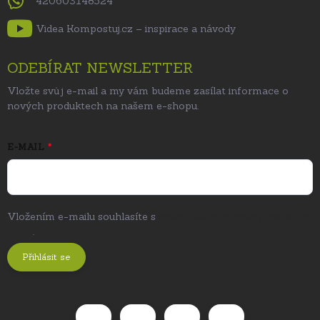
420603148524
Videa Kompostuj.cz – inspirace a návody
ODEBÍRAT NEWSLETTER
Vložte svůj e-mail a my vám budeme zasílat informace o
nových produktech na našem e-shopu.
E-MAIL
Vložením e-mailu souhlasíte s
podmínkami ochrany osobních
údajů
.
Přihlásit se