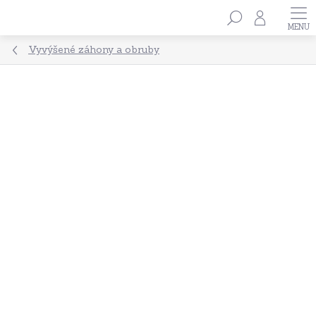
Přejít
Hledat
na
obsah
Vyvýšené záhony a obruby