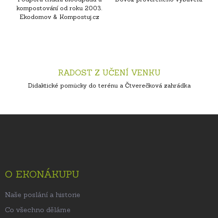
kompostování od roku 2003.
Ekodomov & Kompostuj.cz
RADOST Z UČENÍ VENKU
Didaktické pomůcky do terénu a Čtverečková zahrádka
Z
á
p
a
t
O EKONÁKUPU
í
Naše poslání a historie
Co všechno děláme