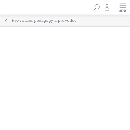
Přejít
Hledat
na
obsah
Pro rodiče, pedagogy a průvodce