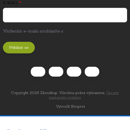
E-MAIL
Vložením e-mailu souhlasíte s
podmínkami ochrany osobních
údajů
.
Přihlásit se
Copyright 2026
Ekonákup
. Všechna práva vyhrazena.
Upravit
nastavení cookies
Vytvořil Shoptet