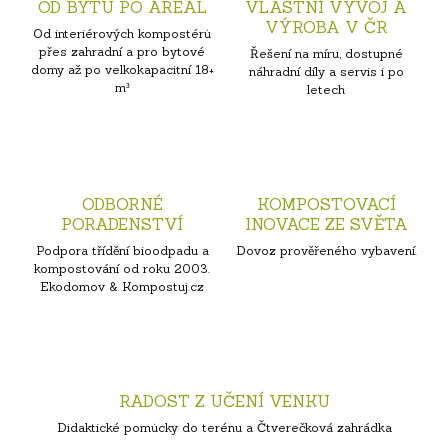
OD BYTU PO AREÁL
VLASTNÍ VÝVOJ A
VÝROBA V ČR
Od interiérových kompostérů
přes zahradní a pro bytové
Řešení na míru, dostupné
domy až po velkokapacitní 18+
náhradní díly a servis i po
m³
letech
ODBORNÉ
KOMPOSTOVACÍ
PORADENSTVÍ
INOVACE ZE SVĚTA
Podpora třídění bioodpadu a
Dovoz prověřeného vybavení.
kompostování od roku 2003.
Ekodomov & Kompostuj.cz
RADOST Z UČENÍ VENKU
Didaktické pomůcky do terénu a Čtverečková zahrádka