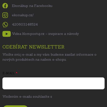
Ekonákup na Facebooku
ekonakup.cz/
420603148524
Videa Kompostuj.cz – inspirace a návody
ODEBÍRAT NEWSLETTER
Vložte svůj e-mail a my vám budeme zasílat informace o
nových produktech na našem e-shopu.
E-MAIL
Vložením e-mailu souhlasíte s
podmínkami ochrany osobních
údajů
.