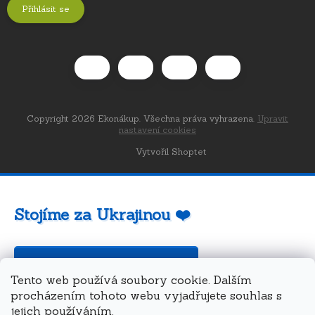
Přihlásit se
Copyright 2026
Ekonákup
. Všechna práva vyhrazena.
Upravit
nastavení cookies
Vytvořil Shoptet
Stojíme za Ukrajinou ❤️
Jak a čím pomoci »
Tento web používá soubory cookie. Dalším
procházením tohoto webu vyjadřujete souhlas s
jejich používáním.