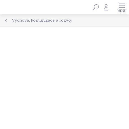
Přejít
Hledat
na
obsah
Výchova, komunikace a rozvoj