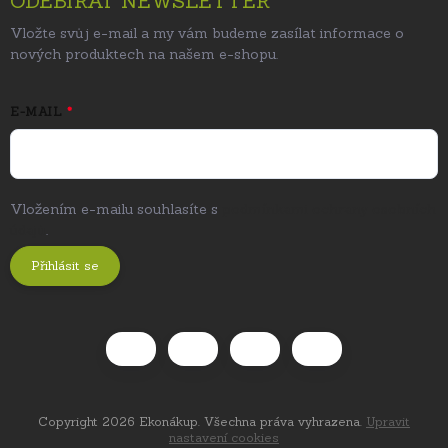
ODEBÍRAT NEWSLETTER
Vložte svůj e-mail a my vám budeme zasílat informace o
nových produktech na našem e-shopu.
E-MAIL
Vložením e-mailu souhlasíte s
podmínkami ochrany osobních
údajů
.
Přihlásit se
Copyright 2026
Ekonákup
. Všechna práva vyhrazena.
Upravit
nastavení cookies