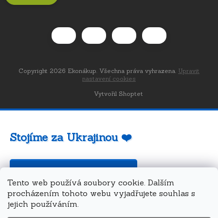
Copyright 2026
Ekonákup
. Všechna práva vyhrazena.
Upravit
nastavení cookies
Vytvořil Shoptet
Stojíme za Ukrajinou ❤️
Jak a čím pomoci »
Tento web používá soubory cookie. Dalším
procházením tohoto webu vyjadřujete souhlas s
jejich používáním.