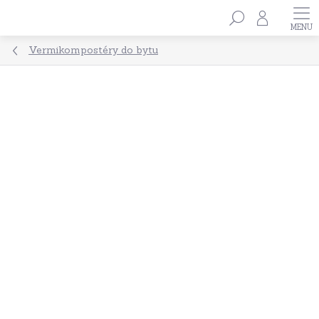
Přejít
Hledat
na
obsah
Vermikompostéry do bytu