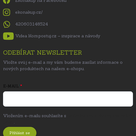
Ekonákup na Facebooku
ekonakup.cz/
420603148524
Videa Kompostuj.cz – inspirace a návody
ODEBÍRAT NEWSLETTER
Vložte svůj e-mail a my vám budeme zasílat informace o
nových produktech na našem e-shopu.
E-MAIL
Vložením e-mailu souhlasíte s
podmínkami ochrany osobních
údajů
.
Přihlásit se