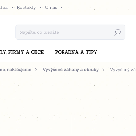
atba
Kontakty
O nás
Hledat
LY, FIRMY A OBCE
PORADNA A TIPY
me, nakličujeme
Vyvýšené záhony a obruby
Vyvýšený zá