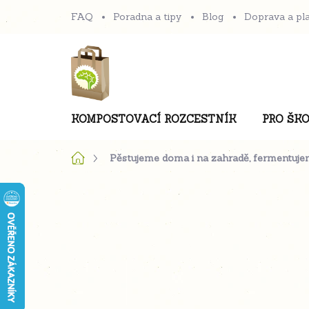
Přejít
FAQ
Poradna a tipy
Blog
Doprava a pl
na
obsah
KOMPOSTOVACÍ ROZCESTNÍK
PRO ŠKO
Domů
Pěstujeme doma i na zahradě, fermentuje