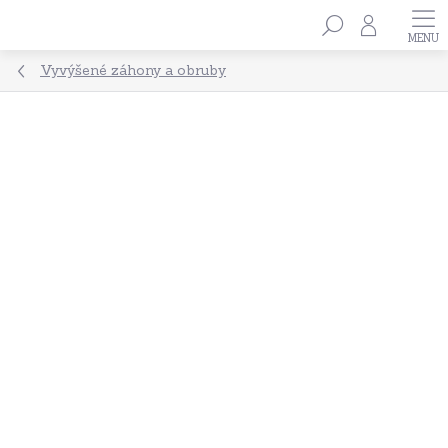
Přejít
Hledat
na
obsah
Vyvýšené záhony a obruby