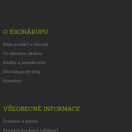
á
p
a
t
O EKONÁKUPU
í
Naše poslání a historie
Co všechno děláme
Služby a poradenství
Ekonákupový blog
Kontakty
VŠEOBECNÉ INFORMACE
Doprava a platba
Provizní program (affiliate)