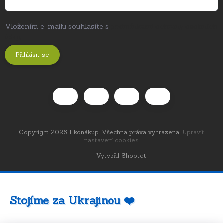
Vložením e-mailu souhlasíte s
podmínkami ochrany osobních
údajů
.
Přihlásit se
Copyright 2026
Ekonákup
. Všechna práva vyhrazena.
Upravit
nastavení cookies
Vytvořil Shoptet
Stojíme za Ukrajinou ❤️