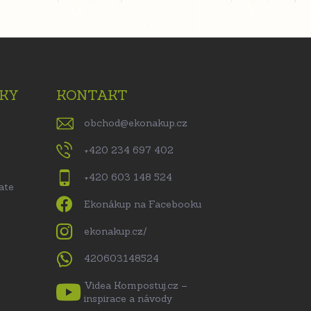
KY
KONTAKT
obchod
@
ekonakup.cz
+420 234 697 402
+420 603 148 524
ate
Ekonákup na Facebooku
ekonakup.cz/
420603148524
Videa Kompostuj.cz –
inspirace a návody