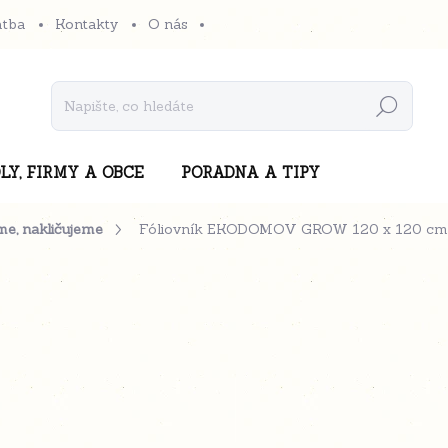
atba
Kontakty
O nás
Hledat
LY, FIRMY A OBCE
PORADNA A TIPY
me, nakličujeme
Fóliovník EKODOMOV GROW 120 x 120 cm