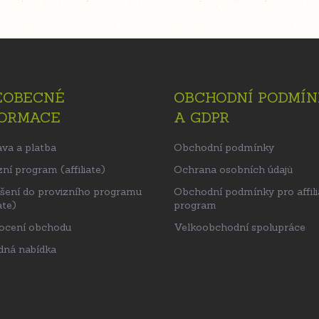
EOBECNÉ
OBCHODNÍ PODMÍN
FORMACE
A GDPR
va a platba
Obchodní podmínky
ní program (affiliate)
Ochrana osobních údajů
ášení do provizního programu
Obchodní podmínky pro affili
ate)
program
ocení obchodu
Velkoobchodní spolupráce
ná nabídka