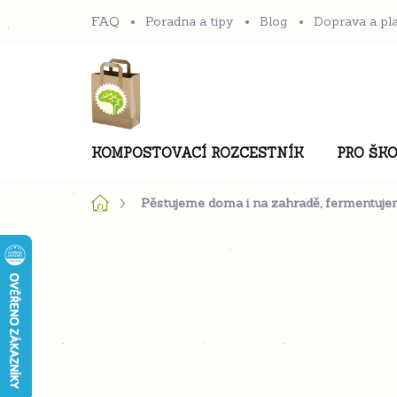
Přejít
FAQ
Poradna a tipy
Blog
Doprava a pl
na
obsah
KOMPOSTOVACÍ ROZCESTNÍK
PRO ŠKO
Domů
Pěstujeme doma i na zahradě, fermentuje